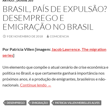
ARTIGO
,
_DOSSIÊ 203
BRASIL, PAÍS DE EXPULSÃO?
DESEMPREGO E
EMIGRAÇÃO NO BRASIL
9 DE NOVEMBRO DE 2018
COMCIENCIA
Por Patricia Villen [imagem:
Jacob Lawrence, The migration
series
]
Um elemento que compõe o atual cenário de crise econômica e
política no Brasil, e que certamente ganhará importância nos
próximos anos, é a produção de emigrantes, brasileiros e não-
Brasil, país de expulsão? Desemprego 
nacionais.
Continue lendo
→
DESEMPREGO
EMIGRAÇÃO
PATRICIA VILLEN MEIRELLES ALVES