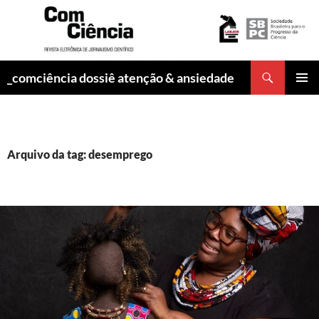
Pesquisar
_comciência dossiê atenção & ansiedade
PULAR
MENU
PARA
PRINCI
O
CONTEÚDO
Arquivo da tag: desemprego