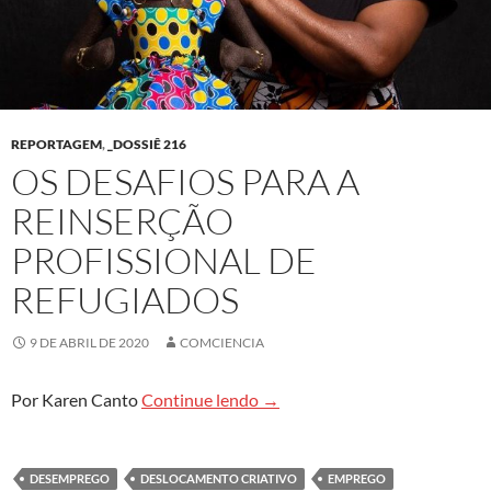
REPORTAGEM
,
_DOSSIÊ 216
OS DESAFIOS PARA A
REINSERÇÃO
PROFISSIONAL DE
REFUGIADOS
9 DE ABRIL DE 2020
COMCIENCIA
Os desafios para a reinserção 
Por Karen Canto
Continue lendo
→
DESEMPREGO
DESLOCAMENTO CRIATIVO
EMPREGO