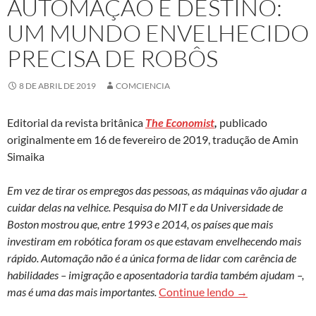
AUTOMAÇÃO É DESTINO:
UM MUNDO ENVELHECIDO
PRECISA DE ROBÔS
8 DE ABRIL DE 2019
COMCIENCIA
Editorial da revista britânica
The Economist
,
publicado
originalmente em 16 de fevereiro de 2019, tradução de Amin
Simaika
Em vez de tirar os empregos das pessoas, as máquinas vão ajudar a
cuidar delas na velhice. Pesquisa do MIT e da Universidade de
Boston mostrou que, entre 1993 e 2014, os países que mais
investiram em robótica foram os que estavam envelhecendo mais
rápido. Automação não é a única forma de lidar com carência de
habilidades – imigração e aposentadoria tardia também ajudam –,
Automação é des
mas é uma das mais importantes.
Continue lendo
→