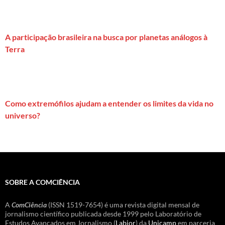
A participação brasileira na busca por planetas análogos à
Terra
Como extremófilos ajudam a entender os limites da vida no
universo?
SOBRE A COMCIÊNCIA
A
ComCiência
(ISSN 1519-7654) é uma revista digital mensal de
jornalismo científico publicada desde 1999 pelo Laboratório de
Estudos Avançados em Jornalismo (
Labjor
) da
Unicamp
em parceria