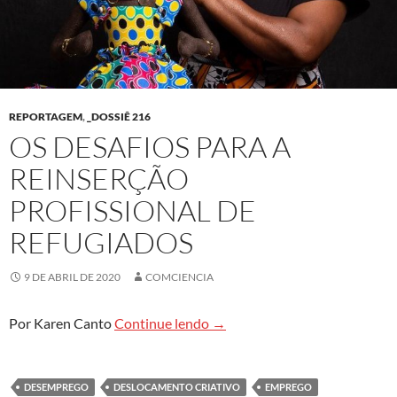
REPORTAGEM
,
_DOSSIÊ 216
OS DESAFIOS PARA A
REINSERÇÃO
PROFISSIONAL DE
REFUGIADOS
9 DE ABRIL DE 2020
COMCIENCIA
Os desafios para a reinserção 
Por Karen Canto
Continue lendo
→
DESEMPREGO
DESLOCAMENTO CRIATIVO
EMPREGO