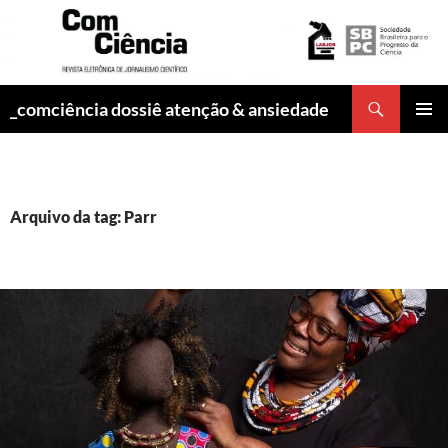
Pesquisar
_comciência dossiê atenção & ansiedade
PULAR
MENU
PARA
PRINCI
O
CONTEÚDO
Arquivo da tag: Parr