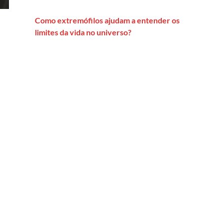
Como extremófilos ajudam a entender os
limites da vida no universo?
stino: um mundo envelhecido precisa de robôs