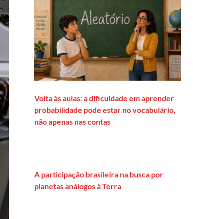
Volta às aulas: a dificuldade em aprender
probabilidade pode estar no vocabulário,
não apenas nas contas
A participação brasileira na busca por
planetas análogos à Terra