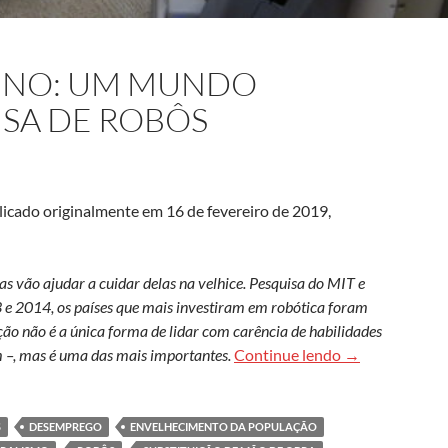
INO: UM MUNDO
SA DE ROBÔS
licado originalmente em 16 de fevereiro de 2019,
s vão ajudar a cuidar delas na velhice. Pesquisa do MIT e
 e 2014, os países que mais investiram em robótica foram
o não é a única forma de lidar com carência de habilidades
Automação é de
 –, mas é uma das mais importantes.
Continue lendo
→
S
DESEMPREGO
ENVELHECIMENTO DA POPULAÇÃO