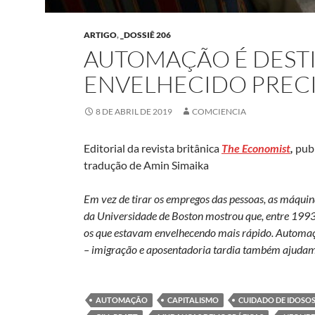
ARTIGO
,
_DOSSIÊ 206
AUTOMAÇÃO É DEST
ENVELHECIDO PRECI
8 DE ABRIL DE 2019
COMCIENCIA
Editorial da revista britânica
The Economist
,
pub
tradução de Amin Simaika
Em vez de tirar os empregos das pessoas, as máquina
da Universidade de Boston mostrou que, entre 1993
os que estavam envelhecendo mais rápido. Automaçã
– imigração e aposentadoria tardia também ajudam
AUTOMAÇÃO
CAPITALISMO
CUIDADO DE IDOSO