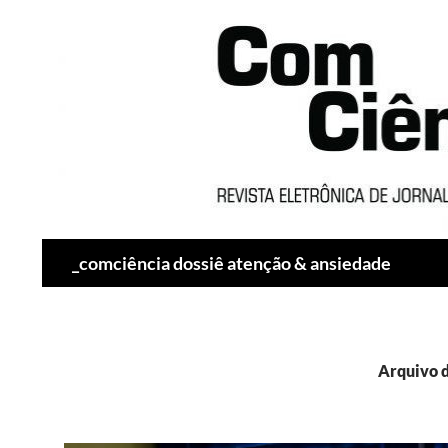
Pesquisar
_comciência dossiê atenção & ansiedade
Arquivo d