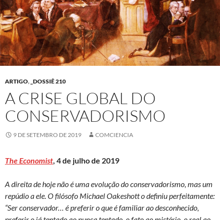
ARTIGO
,
_DOSSIÊ 210
A CRISE GLOBAL DO
CONSERVADORISMO
9 DE SETEMBRO DE 2019
COMCIENCIA
The Economist
, 4 de julho de 2019
A direita de hoje não é uma evolução do conservadorismo, mas um
repúdio a ele. O filósofo Michael Oakeshott o definiu perfeitamente:
“Ser conservador… é preferir o que é familiar ao desconhecido,
preferir o já tentado ao nunca tentado, o fato ao mistério, o real ao