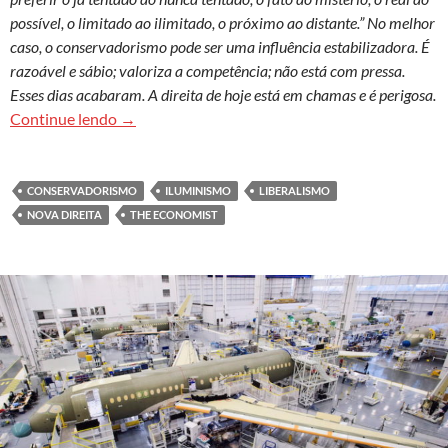
possível, o limitado ao ilimitado, o próximo ao distante.” No melhor
caso, o conservadorismo pode ser uma influência estabilizadora. É
razoável e sábio; valoriza a competência; não está com pressa.
Esses dias acabaram. A direita de hoje está em chamas e é perigosa.
A crise global do conservadorismo
Continue lendo
→
CONSERVADORISMO
ILUMINISMO
LIBERALISMO
NOVA DIREITA
THE ECONOMIST