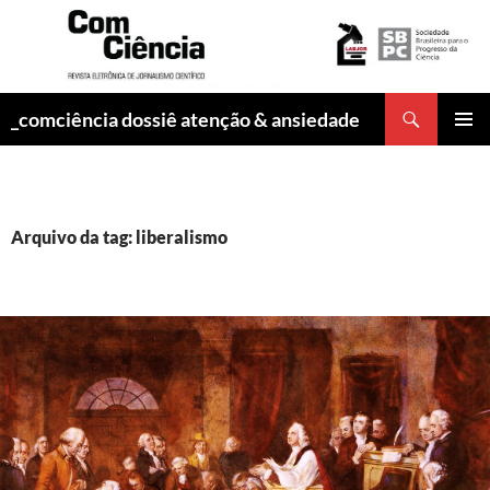
Pesquisar
_comciência dossiê atenção & ansiedade
PULAR
MENU
PARA
PRINCI
O
CONTEÚDO
Arquivo da tag: liberalismo