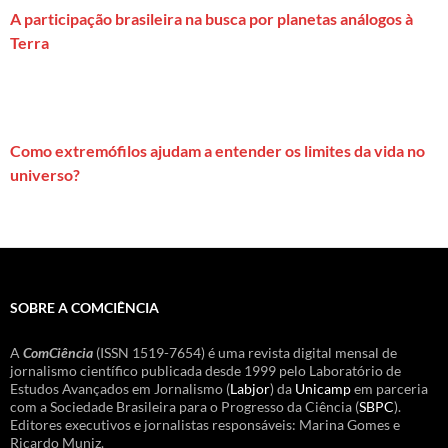
A participação brasileira na busca por planetas análogos à
Terra
Como extremófilos ajudam a entender os limites da vida no
universo?
SOBRE A COMCIÊNCIA
A
ComCiência
(ISSN 1519-7654) é uma revista digital mensal de
jornalismo científico publicada desde 1999 pelo Laboratório de
Estudos Avançados em Jornalismo (
Labjor
) da
Unicamp
em parceria
com a Sociedade Brasileira para o Progresso da Ciência (
SBPC
).
Editores executivos e jornalistas responsáveis: Marina Gomes e
Ricardo Muniz.