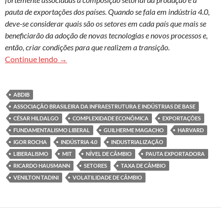
pauta de exportações dos países. Quando se fala em indústria 4.0,
deve-se considerar quais são os setores em cada país que mais se
beneficiarão da adoção de novas tecnologias e novos processos e,
então, criar condições para que realizem a transição.
Por uma política pró-competitividade para a ind
Continue lendo
→
ABDIB
ASSOCIAÇÃO BRASILEIRA DA INFRAESTRUTURA E INDÚSTRIAS DE BASE
CÉSAR HILDALGO
COMPLEXIDADE ECONÔMICA
EXPORTAÇÕES
FUNDAMENTALISMO LIBERAL
GUILHERME MAGACHO
HARVARD
IGOR ROCHA
INDÚSTRIA 4.0
INDUSTRIALIZAÇÃO
LIBERALISMO
MIT
NÍVEL DE CÂMBIO
PAUTA EXPORTADORA
RICARDO HAUSMANN
SETORES
TAXA DE CÂMBIO
VENILTON TADINI
VOLATILIDADE DE CÂMBIO