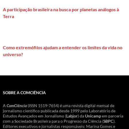
A participação brasileira na busca por planetas análogos à
Terra
Como extremófilos ajudam a entender os limites da vida no
universo?
SOBRE A COMCIÊNCIA
A
ComCiência
(ISSN 1519-7654) é uma revista digital mensal de
jornalismo científico publicada desde 1999 pelo Laboratório de
Estudos Avançados em Jornalismo (
Labjor
) da
Unicamp
em parceria
com a Sociedade Brasileira para o Progresso da Ciência (
SBPC
).
Editores executivos e jornalistas responsáveis: Marina Gomes e