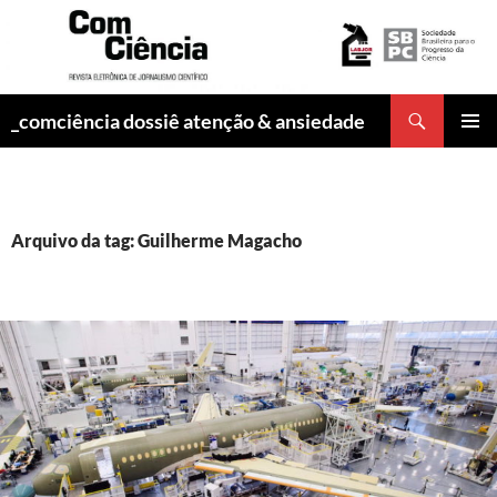
Pesquisar
_comciência dossiê atenção & ansiedade
PULAR
MENU
PARA
PRINCI
O
CONTEÚDO
Arquivo da tag: Guilherme Magacho