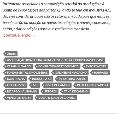
fortemente associadas à composição setorial da produção e à
pauta de exportações dos países. Quando se fala em indústria 4.0,
deve-se considerar quais são os setores em cada país que mais se
beneficiarão da adoção de novas tecnologias e novos processos e,
então, criar condições para que realizem a transição.
Por uma política pró-competitividade para a ind
Continue lendo
→
ABDIB
ASSOCIAÇÃO BRASILEIRA DA INFRAESTRUTURA E INDÚSTRIAS DE BASE
CÉSAR HILDALGO
COMPLEXIDADE ECONÔMICA
EXPORTAÇÕES
FUNDAMENTALISMO LIBERAL
GUILHERME MAGACHO
HARVARD
IGOR ROCHA
INDÚSTRIA 4.0
INDUSTRIALIZAÇÃO
LIBERALISMO
MIT
NÍVEL DE CÂMBIO
PAUTA EXPORTADORA
RICARDO HAUSMANN
SETORES
TAXA DE CÂMBIO
VENILTON TADINI
VOLATILIDADE DE CÂMBIO