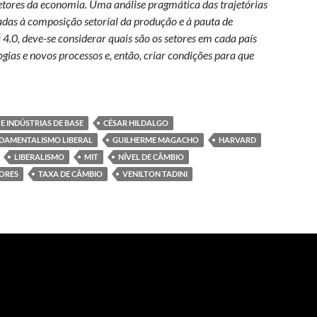
setores da economia. Uma análise pragmática das trajetórias
das à composição setorial da produção e à pauta de
 4.0, deve-se considerar quais são os setores em cada país
gias e novos processos e, então, criar condições para que
tica pró-competitividade para a indústria
E INDÚSTRIAS DE BASE
CÉSAR HILDALGO
DAMENTALISMO LIBERAL
GUILHERME MAGACHO
HARVARD
LIBERALISMO
MIT
NÍVEL DE CÂMBIO
ORES
TAXA DE CÂMBIO
VENILTON TADINI