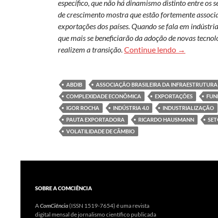
específico, que não há dinamismo distinto entre os 
de crescimento mostra que estão fortemente associa
exportações dos países. Quando se fala em indústria
que mais se beneficiarão da adoção de novas tecnolo
Por uma polí
realizem a transição.
Continue lendo
→
ABDIB
ASSOCIAÇÃO BRASILEIRA DA INFRAESTRUTURA 
COMPLEXIDADE ECONÔMICA
EXPORTAÇÕES
FUN
IGOR ROCHA
INDÚSTRIA 4.0
INDUSTRIALIZAÇÃO
PAUTA EXPORTADORA
RICARDO HAUSMANN
SET
VOLATILIDADE DE CÂMBIO
SOBRE A COMCIÊNCIA
A
ComCiência
(ISSN 1519-7654) é uma revista
digital mensal de jornalismo científico publicada