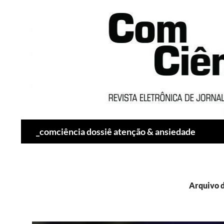
Pesquisar
_comciência dossiê atenção & ansiedade
Arquivo d