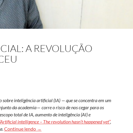
ICIAL: A REVOLUÇÃO
CEU
sobre inteligência artificial (IA) — que se concentra em um
onjunto da academia — corre o risco de nos cegar para os
scopo total de IA, aumento de inteligência (AI) e
“Artificial intelligence – The revolution hasn’t happened yet”
,
Inteligência artificial: a revolução ainda não ac
a.
Continue lendo
→