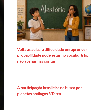
Volta às aulas: a dificuldade em aprender
probabilidade pode estar no vocabulário,
não apenas nas contas
A participação brasileira na busca por
planetas análogos à Terra