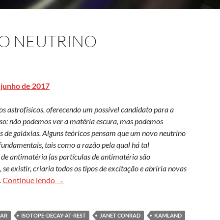
VO NEUTRINO
 junho de 2017
s astrofísicos, oferecendo um possível candidato para a
rso: não podemos ver a matéria escura, mas podemos
s de galáxias. Alguns teóricos pensam que um novo neutrino
fundamentais, tais como a razão pela qual há tal
 de antimatéria (as partículas de antimatéria são
e existir, criaria todos os tipos de excitação e abriria novas
A caça por um novo neutrino
.
Continue lendo
→
DAR
ISOTOPE-DECAY-AT-REST
JANET CONRAD
KAMLAND