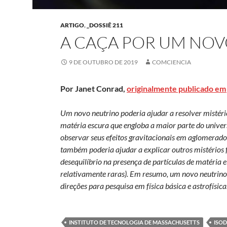
ARTIGO
,
_DOSSIÊ 211
A CAÇA POR UM NO
9 DE OUTUBRO DE 2019
COMCIENCIA
Por Janet Conrad,
originalmente publicado em
Um novo neutrino poderia ajudar a resolver mistério
matéria escura que engloba a maior parte do unive
observar seus efeitos gravitacionais em aglomerado
também poderia ajudar a explicar outros mistérios 
desequilíbrio na presença de partículas de matéria e
relativamente raras). Em resumo, um novo neutrino, s
direções para pesquisa em física básica e astrofísica
INSTITUTO DE TECNOLOGIA DE MASSACHUSETTS
ISO