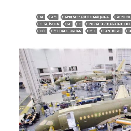
AI
AM
APRENDIZADO DE MÁQUINA
AUMENTO
ESTATÍSTICA
IA
II
INFRAESTRUTURA INTELIG
IOT
MICHAEL JORDAN
MIT
SAN DIEGO
U