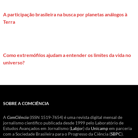
A participação brasileira na busca por planetas análogos à
Terra
Como extremófilos ajudam a entender os limites da vida no
universo?
SOBRE A COMCIÊNCIA
A
ComCiência
(ISSN 1519-7654) é uma revista digital mensal de
jornalismo científico publicada desde 1999 pelo Laboratório de
Estudos Avançados em Jornalismo (
Labjor
) da
Unicamp
em parceria
com a Sociedade Brasileira para o Progresso da Ciência (
SBPC
).