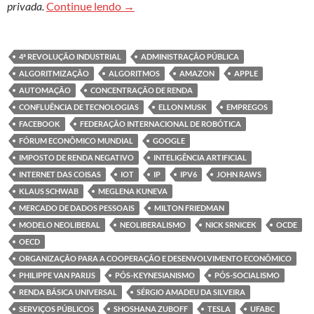
Revolução tecnológica, automação e vigi
privada.
Continue lendo
→
4ª REVOLUÇÃO INDUSTRIAL
ADMINISTRAÇÃO PÚBLICA
ALGORITMIZAÇÃO
ALGORITMOS
AMAZON
APPLE
AUTOMAÇÃO
CONCENTRAÇÃO DE RENDA
CONFLUÊNCIA DE TECNOLOGIAS
ELLON MUSK
EMPREGOS
FACEBOOK
FEDERAÇÃO INTERNACIONAL DE ROBÓTICA
FÓRUM ECONÔMICO MUNDIAL
GOOGLE
IMPOSTO DE RENDA NEGATIVO
INTELIGÊNCIA ARTIFICIAL
INTERNET DAS COISAS
IOT
IP
IPV6
JOHN RAWS
KLAUS SCHWAB
MEGLENA KUNEVA
MERCADO DE DADOS PESSOAIS
MILTON FRIEDMAN
MODELO NEOLIBERAL
NEOLIBERALISMO
NICK SRNICEK
OCDE
OECD
ORGANIZAÇÃO PARA A COOPERAÇÃO E DESENVOLVIMENTO ECONÔMICO
PHILIPPE VAN PARIJS
PÓS-KEYNESIANISMO
PÓS-SOCIALISMO
RENDA BÁSICA UNIVERSAL
SÉRGIO AMADEU DA SILVEIRA
SERVIÇOS PÚBLICOS
SHOSHANA ZUBOFF
TESLA
UFABC