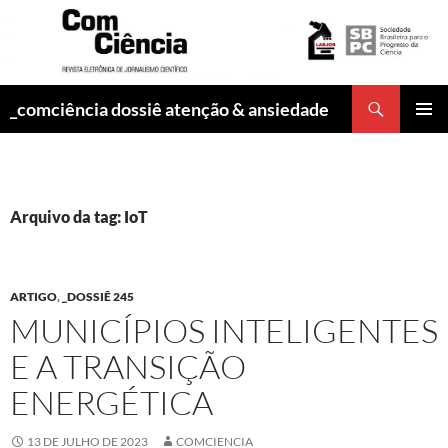
Pesquisar
_comciência dossiê atenção & ansiedade
PULAR
MENU
PARA
PRINCI
O
CONTEÚDO
Arquivo da tag: IoT
ARTIGO
,
_DOSSIÊ 245
MUNICÍPIOS INTELIGENTES
E A TRANSIÇÃO
ENERGÉTICA
13 DE JULHO DE 2023
COMCIENCIA