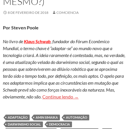
MESMO?)
8 DE FEVEREIRO DE 2018
COMCIENCIA
Por Steven Poole
No livro de
Klaus Schwab
, fundador do Fórum Econômico
Mundial, o termo chave é “adaptar-se” ao mundo novo que a
tecnologia criará. A ideia raramente é contestada, mas, na verdade,
é uma atualização velada do darwinismo social, segundo o qual as
pessoas que sobreviverem ao dilúvio robótico que se aproxima
terão sido o tempo todo, por definição, os mais aptos. O apelo para
nos adaptarmos implica que as circunstâncias em mutação que
Schwab prevê são como forças inexoráveis da natureza. Mas,
Quarta revolução industrial
obviamente, não são.
Continue lendo
→
ADAPTAÇÃO
AMIN SIMAIKA
AUTOMAÇÃO
DARWINISMO SOCIAL
DEMOCRACIA