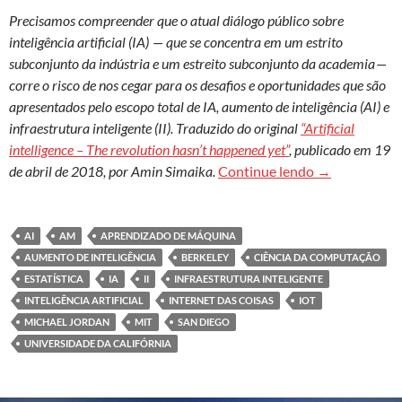
Precisamos compreender que o atual diálogo público sobre
inteligência artificial (IA) — que se concentra em um estrito
subconjunto da indústria e um estreito subconjunto da academia —
corre o risco de nos cegar para os desafios e oportunidades que são
apresentados pelo escopo total de IA, aumento de inteligência (AI) e
infraestrutura inteligente (II). Traduzido do original
“Artificial
intelligence – The revolution hasn’t happened yet”
, publicado em 19
Inteligência a
de abril de 2018, por Amin Simaika.
Continue lendo
→
AI
AM
APRENDIZADO DE MÁQUINA
AUMENTO DE INTELIGÊNCIA
BERKELEY
CIÊNCIA DA COMPUTAÇÃO
ESTATÍSTICA
IA
II
INFRAESTRUTURA INTELIGENTE
INTELIGÊNCIA ARTIFICIAL
INTERNET DAS COISAS
IOT
MICHAEL JORDAN
MIT
SAN DIEGO
UNIVERSIDADE DA CALIFÓRNIA