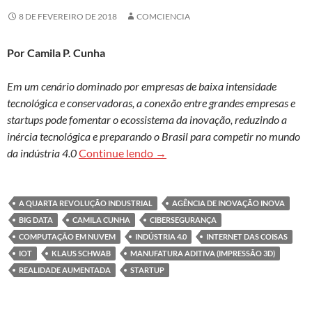
8 DE FEVEREIRO DE 2018
COMCIENCIA
Por Camila P. Cunha
Em um cenário dominado por empresas de baixa intensidade
tecnológica e conservadoras, a conexão entre grandes empresas e
startups pode fomentar o ecossistema da inovação, reduzindo a
inércia tecnológica e preparando o Brasil para competir no mundo
Startups para reiniciar e atualiza
da indústria 4.0
Continue lendo
→
A QUARTA REVOLUÇÃO INDUSTRIAL
AGÊNCIA DE INOVAÇÃO INOVA
BIG DATA
CAMILA CUNHA
CIBERSEGURANÇA
COMPUTAÇÃO EM NUVEM
INDÚSTRIA 4.0
INTERNET DAS COISAS
IOT
KLAUS SCHWAB
MANUFATURA ADITIVA (IMPRESSÃO 3D)
REALIDADE AUMENTADA
STARTUP