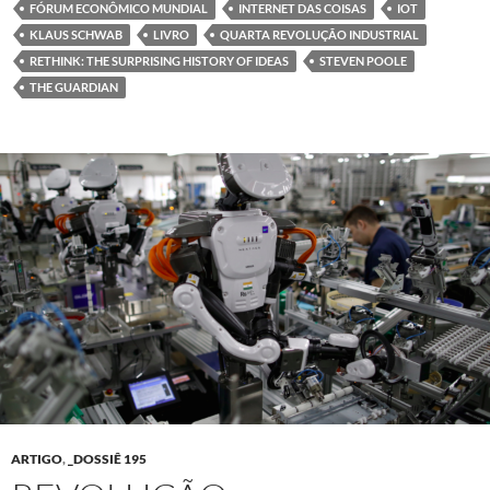
FÓRUM ECONÔMICO MUNDIAL
INTERNET DAS COISAS
IOT
KLAUS SCHWAB
LIVRO
QUARTA REVOLUÇÃO INDUSTRIAL
RETHINK: THE SURPRISING HISTORY OF IDEAS
STEVEN POOLE
THE GUARDIAN
ARTIGO
,
_DOSSIÊ 195