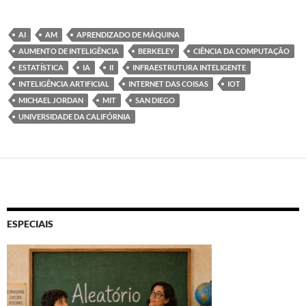
AI
AM
APRENDIZADO DE MÁQUINA
AUMENTO DE INTELIGÊNCIA
BERKELEY
CIÊNCIA DA COMPUTAÇÃO
ESTATÍSTICA
IA
II
INFRAESTRUTURA INTELIGENTE
INTELIGÊNCIA ARTIFICIAL
INTERNET DAS COISAS
IOT
MICHAEL JORDAN
MIT
SAN DIEGO
UNIVERSIDADE DA CALIFÓRNIA
ESPECIAIS