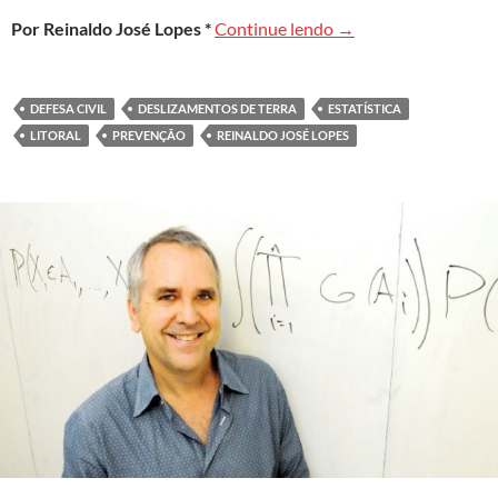
Método estatístico p
Por Reinaldo José Lopes *
Continue lendo
→
DEFESA CIVIL
DESLIZAMENTOS DE TERRA
ESTATÍSTICA
LITORAL
PREVENÇÃO
REINALDO JOSÉ LOPES