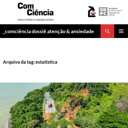
Pesquisar
_comciência dossiê atenção & ansiedade
PULAR
MENU
PARA
PRINCI
O
CONTEÚDO
Arquivo da tag: estatística