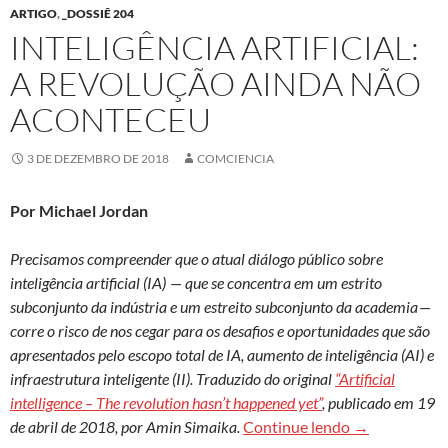
ARTIGO
,
_DOSSIÊ 204
INTELIGÊNCIA ARTIFICIAL:
A REVOLUÇÃO AINDA NÃO
ACONTECEU
3 DE DEZEMBRO DE 2018
COMCIENCIA
Por
Michael Jordan
Precisamos compreender que o atual diálogo público sobre
inteligência artificial (IA) — que se concentra em um estrito
subconjunto da indústria e um estreito subconjunto da academia —
corre o risco de nos cegar para os desafios e oportunidades que são
apresentados pelo escopo total de IA, aumento de inteligência (AI) e
infraestrutura inteligente (II). Traduzido do original
“Artificial
intelligence – The revolution hasn’t happened yet”
, publicado em 19
Inteligência a
de abril de 2018, por Amin Simaika.
Continue lendo
→