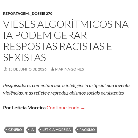
REPORTAGEM
,
_DOSSIÊ 270
VIESES ALGORÍTMICOS NA
IA PODEM GERAR
RESPOSTAS RACISTAS E
SEXISTAS
15 DE JUNHO DE 2026
MARINA GOMES
Pesquisadores comentam que a inteligência artificial não inventa
violências, mas reflete e reproduz abismos sociais persistentes
Vieses algorítmicos na IA p
Por Letícia Moreira
Continue lendo
→
GÊNERO
IA
LETÍCIA MOREIRA
RACISMO