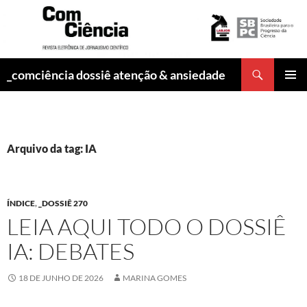
Pesquisar
_comciência dossiê atenção & ansiedade
PULAR
MENU
PARA
PRINCI
O
CONTEÚDO
Arquivo da tag: IA
ÍNDICE
,
_DOSSIÊ 270
LEIA AQUI TODO O DOSSIÊ
IA: DEBATES
18 DE JUNHO DE 2026
MARINA GOMES