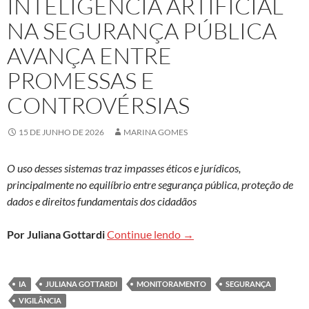
INTELIGÊNCIA ARTIFICIAL
NA SEGURANÇA PÚBLICA
AVANÇA ENTRE
PROMESSAS E
CONTROVÉRSIAS
15 DE JUNHO DE 2026
MARINA GOMES
O uso desses sistemas traz impasses éticos e jurídicos,
principalmente no equilíbrio entre segurança pública, proteção de
dados e direitos fundamentais dos cidadãos
Inteligência artificial na 
Por Juliana Gottardi
Continue lendo
→
IA
JULIANA GOTTARDI
MONITORAMENTO
SEGURANÇA
VIGILÂNCIA