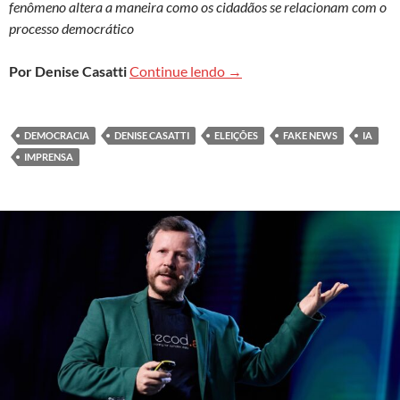
fenômeno altera a maneira como os cidadãos se relacionam com o
processo democrático
Eleições na era da inteligênc
Por Denise Casatti
Continue lendo
→
DEMOCRACIA
DENISE CASATTI
ELEIÇÕES
FAKE NEWS
IA
IMPRENSA