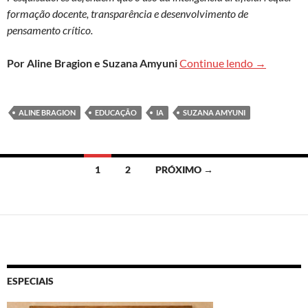
formação docente, transparência e desenvolvimento de
pensamento crítico.
Uso de IA 
Por Aline Bragion e Suzana Amyuni
Continue lendo
→
ALINE BRAGION
EDUCAÇÃO
IA
SUZANA AMYUNI
Navegação
1
2
PRÓXIMO →
por
posts
ESPECIAIS