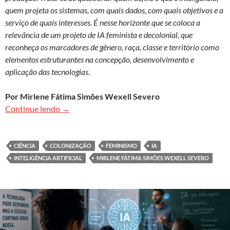
quem projeta os sistemas, com quais dados, com quais objetivos e a
serviço de quais interesses. É nesse horizonte que se coloca a
relevância de um projeto de IA feminista e decolonial, que
reconheça os marcadores de gênero, raça, classe e território como
elementos estruturantes na concepção, desenvolvimento e
aplicação das tecnologias.
Por Mirlene Fátima Simões Wexell Severo
Inteligência artificial e feminismo: vinculação ne
Continue lendo
→
CIÊNCIA
COLONIZAÇÃO
FEMINISMO
IA
INTELIGÊNCIA ARTIFICIAL
MIRLENE FÁTIMA SIMÕES WEXELL SEVERO