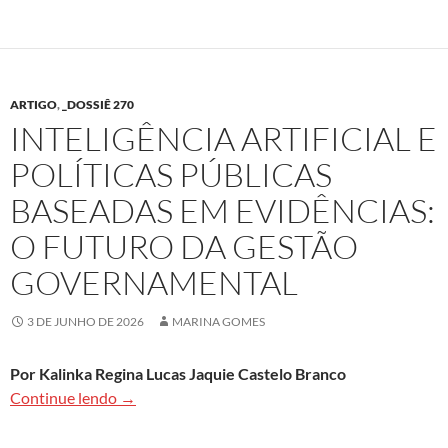
ARTIGO
,
_DOSSIÊ 270
INTELIGÊNCIA ARTIFICIAL E
POLÍTICAS PÚBLICAS
BASEADAS EM EVIDÊNCIAS:
O FUTURO DA GESTÃO
GOVERNAMENTAL
3 DE JUNHO DE 2026
MARINA GOMES
Por Kalinka Regina Lucas Jaquie Castelo Branco
Inteligência Artificial e políticas públicas bas
Continue lendo
→