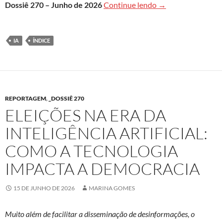
Leia aqui todo o do
Dossiê 270 – Junho de 2026
Continue lendo
→
IA
ÍNDICE
REPORTAGEM
,
_DOSSIÊ 270
ELEIÇÕES NA ERA DA
INTELIGÊNCIA ARTIFICIAL:
COMO A TECNOLOGIA
IMPACTA A DEMOCRACIA
15 DE JUNHO DE 2026
MARINA GOMES
Muito além de facilitar a disseminação de desinformações, o