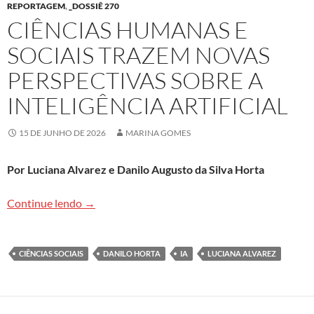
REPORTAGEM
,
_DOSSIÊ 270
CIÊNCIAS HUMANAS E
SOCIAIS TRAZEM NOVAS
PERSPECTIVAS SOBRE A
INTELIGÊNCIA ARTIFICIAL
15 DE JUNHO DE 2026
MARINA GOMES
Por Luciana Alvarez e Danilo Augusto da Silva Horta
Ciências humanas e sociais trazem novas perspecti
Continue lendo
→
CIÊNCIAS SOCIAIS
DANILO HORTA
IA
LUCIANA ALVAREZ