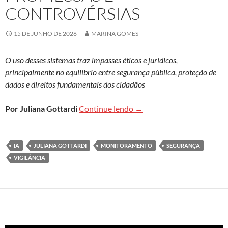
CONTROVÉRSIAS
15 DE JUNHO DE 2026
MARINA GOMES
O uso desses sistemas traz impasses éticos e jurídicos,
principalmente no equilíbrio entre segurança pública, proteção de
dados e direitos fundamentais dos cidadãos
Inteligência artificial na 
Por Juliana Gottardi
Continue lendo
→
IA
JULIANA GOTTARDI
MONITORAMENTO
SEGURANÇA
VIGILÂNCIA