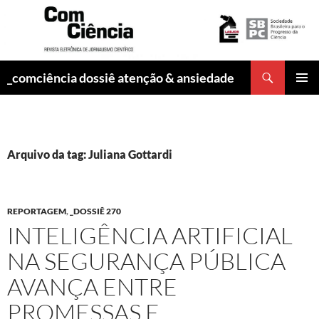
Pesquisar
_comciência dossiê atenção & ansiedade
PULAR
MENU
PARA
PRINCI
O
CONTEÚDO
Arquivo da tag: Juliana Gottardi
REPORTAGEM
,
_DOSSIÊ 270
INTELIGÊNCIA ARTIFICIAL
NA SEGURANÇA PÚBLICA
AVANÇA ENTRE
PROMESSAS E