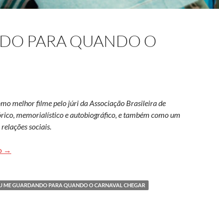
DO PARA QUANDO O
o melhor filme pelo júri da Associação Brasileira de
rico, memorialístico e autobiográfico, e também como um
 relações sociais.
Estou me guardando para quando o Carnaval chegar
o
→
U ME GUARDANDO PARA QUANDO O CARNAVAL CHEGAR