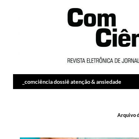
Pesquisar
_comciência dossiê atenção & ansiedade
Arquivo d