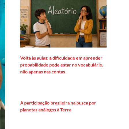
Volta às aulas: a dificuldade em aprender
probabilidade pode estar no vocabulário,
não apenas nas contas
A participação brasileira na busca por
planetas análogos à Terra