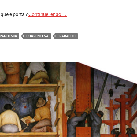
De pandemia, quarentena, virtualiza
 que é portal?
Continue lendo
→
PANDEMIA
QUARENTENA
TRABALHO