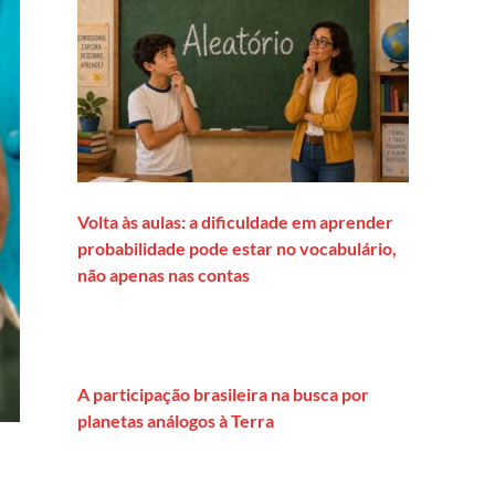
Volta às aulas: a dificuldade em aprender
probabilidade pode estar no vocabulário,
não apenas nas contas
A participação brasileira na busca por
planetas análogos à Terra