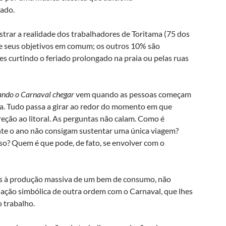
rado.
rar a realidade dos trabalhadores de Toritama (75 dos
s e seus objetivos em comum; os outros 10% são
es curtindo o feriado prolongado na praia ou pelas ruas
ando o Carnaval chegar
vem quando as pessoas começam
aia. Tudo passa a girar ao redor do momento em que
reção ao litoral. As perguntas não calam. Como é
nte o ano não consigam sustentar uma única viagem?
so? Quem é que pode, de fato, se envolver com o
as à produção massiva de um bem de consumo, não
elação simbólica de outra ordem com o Carnaval, que lhes
 trabalho.