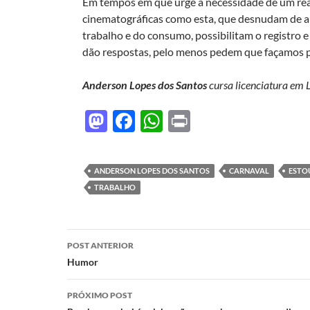
Em tempos em que urge a necessidade de um rear
cinematográficas como esta, que desnudam de a
trabalho e do consumo, possibilitam o registro 
dão respostas, pelo menos pedem que façamos 
Anderson Lopes dos Santos
cursa licenciatura em L
M
F
W
P
as
ac
h
ri
to
e
at
nt
ANDERSON LOPES DOS SANTOS
CARNAVAL
ESTO
d
b
s
TRABALHO
o
o
A
n
o
p
Navegação
POST ANTERIOR
k
p
de
Humor
posts
PRÓXIMO POST