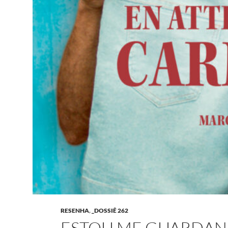
RESENHA
,
_DOSSIÊ 262
ESTOU ME GUARDAN