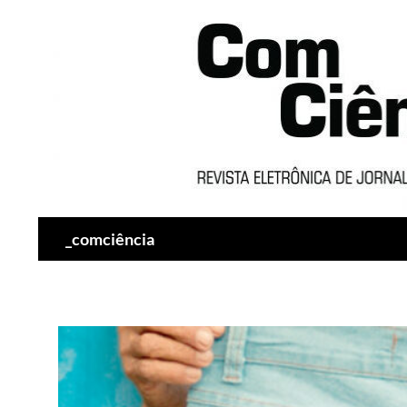
Pesquisar
_comciência