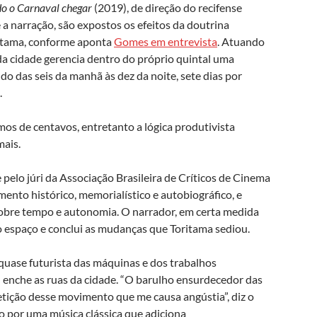
o o Carnaval chegar
(2019), de direção do recifense
 narração, são expostos os efeitos da doutrina
ritama, conforme aponta
Gomes em entrevista
. Atuando
da cidade gerencia dentro do próprio quintal uma
o das seis da manhã às dez da noite, sete dias por
.
os de centavos, entretanto a lógica produtivista
mais.
elo júri da Associação Brasileira de Críticos de Cinema
nto histórico, memorialístico e autobiográfico, e
obre tempo e autonomia. O narrador, em certa medida
 espaço e conclui as mudanças que Toritama sediou.
quase futurista das máquinas e dos trabalhos
 enche as ruas da cidade. “O barulho ensurdecedor das
tição desse movimento que me causa angústia”, diz o
o por uma música clássica que adiciona