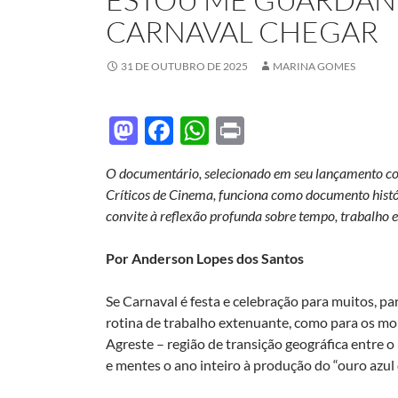
CARNAVAL CHEGAR
31 DE OUTUBRO DE 2025
MARINA GOMES
M
F
W
P
as
ac
h
ri
O documentário, selecionado em seu lançamento com
to
e
at
nt
Críticos de Cinema, funciona como documento histó
d
b
s
convite à reflexão profunda sobre tempo, trabalho e
o
o
A
Por Anderson Lopes dos Santos
n
o
p
k
p
Se Carnaval é festa e celebração para muitos, 
rotina de trabalho extenuante, como para os 
Agreste – região de transição geográfica entre o 
e mentes o ano inteiro à produção do “ouro azul 