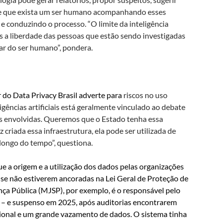
sde que exista um ser humano acompanhando esses
e conduzindo o processo. “O limite da inteligência
os a liberdade das pessoas que estão sendo investigadas
ugar do ser humano”, pondera.
 do Data Privacy Brasil adverte para
riscos no uso
ligências artificiais está geralmente vinculado ao debate
s envolvidas.
Queremos que o Estado tenha essa
iada essa infraestrutura, ela pode ser utilizada de
 longo do tempo”, questiona.
e a origem e a utilização dos dados pelas organizações
 se não estiverem ancoradas na Lei Geral de Proteção de
nça Pública (MJSP), por exemplo, é o responsável pelo
 – e suspenso em 2025, após auditorias encontrarem
acional e um grande vazamento de dados. O sistema
tinha