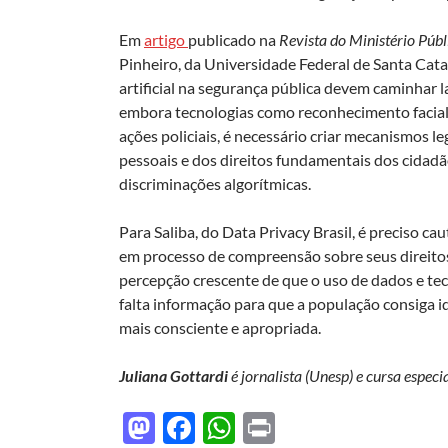
Em
artigo
publicado na
Revista do Ministério Públ
Pinheiro, da Universidade Federal de Santa Cata
artificial na segurança pública devem caminhar 
embora tecnologias como reconhecimento facial 
ações policiais, é necessário criar mecanismos l
pessoais e dos direitos fundamentais dos cidadão
discriminações algorítmicas.
Para Saliba, do Data Privacy Brasil, é preciso ca
em processo de compreensão sobre seus direitos
percepção crescente de que o uso de dados e tecn
falta informação para que a população consiga ide
mais consciente e apropriada.
Juliana Gottardi
é jornalista (Unesp) e cursa espe
M
F
W
P