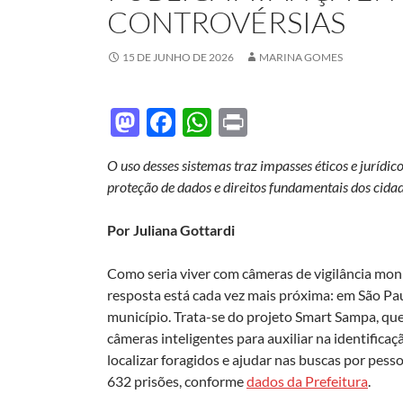
CONTROVÉRSIAS
15 DE JUNHO DE 2026
MARINA GOMES
M
F
W
P
as
ac
h
ri
O uso desses sistemas traz impasses éticos e jurídic
to
e
at
nt
proteção de dados e direitos fundamentais dos cida
d
b
s
o
o
A
Por Juliana Gottardi
n
o
p
Como seria viver com câmeras de vigilância moni
k
p
resposta está cada vez mais próxima: em São Pau
município. Trata-se do projeto Smart Sampa, que
câmeras inteligentes para auxiliar na identifica
localizar foragidos e ajudar nas buscas por pes
632 prisões, conforme
dados da Prefeitura
.