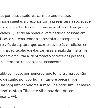
das por pesquisadores, considerando que as
anos e sujeitas a preconceitos já presentes na sociedade.
s, esclarece Bertocco. O primeiro é étnico-demográfico,
modelos. Quando há pouca diversidade de pessoas em
ísticas, o sistema tende a apresentar desempenho
 o viés de captura, que ocorre devido às condições em
luminação, qualidade das câmeras, ângulo da imagem e
odem dificultar a identificação correta das pessoas,
sistema foi treinado adequadamente.
onstruída com base em números, que tomará uma decisão
 de cunho político, humanitário, e precisam de
um conjunto de valores. A máquina pode simular, mas o
esso”, destaca Elizabete Albernaz, doutora em
nse (UFF).
ia pode gerar relatórios, propor suspeitos, sugerir