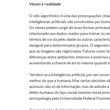
Vieses e realidade
O viés algorítmico é uma das preocupações cita
inteligências artificiais são construídas por hum
Os vieses podem surgir de duas formas principai
relacionado aos dados usados para treinar os 
termos de cor da pele, idade ou outras caracter
desigual para determinados grupos. O segundo é
que as imagens são registradas. Fatores como i
diferenças entre ambientes internos e externos p
aumentando a chance de erros mesmo quando o 
“Atribui-se à inteligência artificial, por ser c
melhor do que a humana. Mas certas decisões são
acúmulo não só de informação, mas de adesão a 
efeito humano do laço social inexiste nesse proc
antropologia pela Universidade Federal Flumine
O pesquisador da Unicamp pondera que a tecnolog