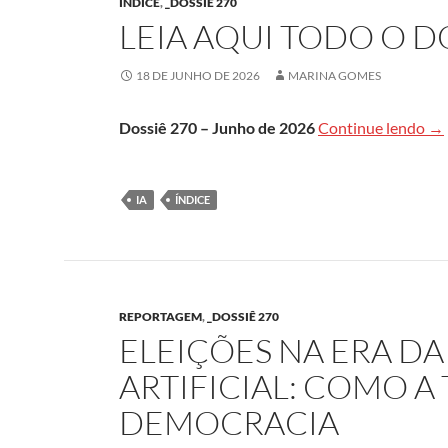
ÍNDICE
,
_DOSSIÊ 270
LEIA AQUI TODO O DO
18 DE JUNHO DE 2026
MARINA GOMES
Lei
Dossiê 270 – Junho de 2026
Continue lendo
→
IA
ÍNDICE
REPORTAGEM
,
_DOSSIÊ 270
ELEIÇÕES NA ERA DA
ARTIFICIAL: COMO A
DEMOCRACIA