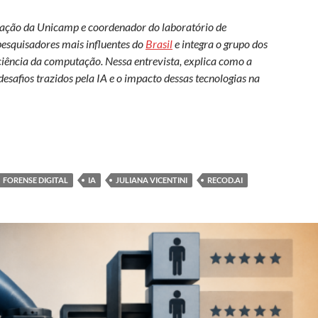
tação da Unicamp e coordenador do laboratório de
 pesquisadores mais influentes do
Brasil
e integra o grupo dos
ciência da computação. Nessa entrevista, explica como a
desafios trazidos pela IA e o impacto dessas tecnologias na
ense na era da inteligência artificial
FORENSE DIGITAL
IA
JULIANA VICENTINI
RECOD.AI