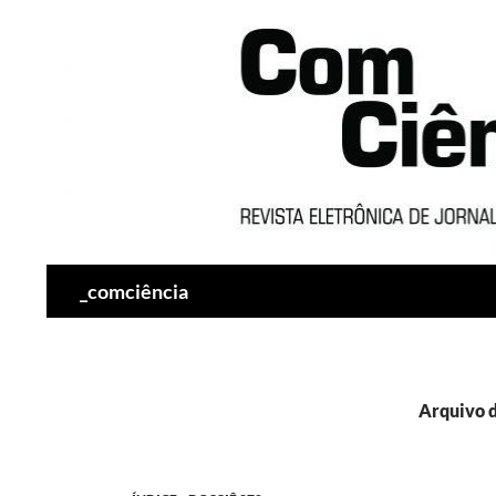
Pesquisar
_comciência
Arquivo d