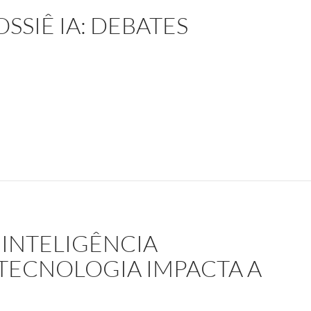
SSIÊ IA: DEBATES
a aqui todo o dossiê IA: debates
 INTELIGÊNCIA
 TECNOLOGIA IMPACTA A