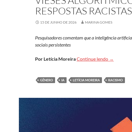
VIESES ALGORÍTMIC
RESPOSTAS RACISTAS 
15 DE JUNHO DE 2026
MARINA GOMES
Pesquisadores comentam que a inteligência artificia
sociais persistentes
Vieses algo
Por Letícia Moreira
Continue lendo
→
GÊNERO
IA
LETÍCIA MOREIRA
RACISMO