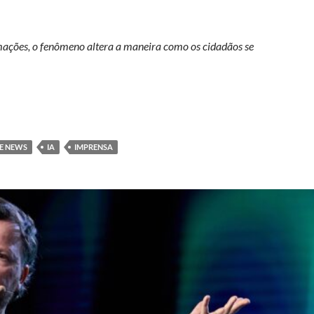
rmações, o fenômeno altera a maneira como os cidadãos se
era da inteligência artificial: como a tecnologia impacta a democrac
E NEWS
IA
IMPRENSA