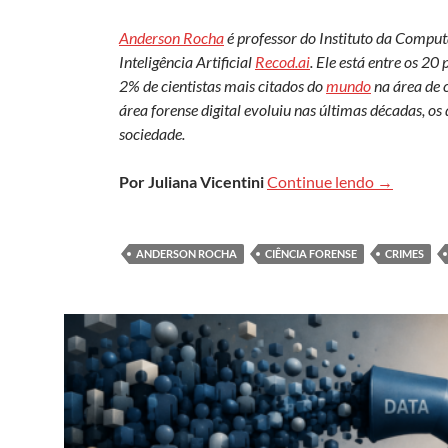
Anderson Rocha
é professor do Instituto da Compu
Inteligência Artificial
Recod.ai
. Ele está entre os 20
2% de cientistas mais citados do
mundo
na área de 
área forense digital evoluiu nas últimas décadas, os 
sociedade.
Ciência for
Por Juliana Vicentini
Continue lendo
→
ANDERSON ROCHA
CIÊNCIA FORENSE
CRIMES