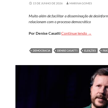
15 DE JUNHO DE 2026
MARINA GOMES
Muito além de facilitar a disseminação de desinfo
relacionam com o processo democrático
Eleições na 
Por Denise Casatti
Continue lendo
→
DEMOCRACIA
DENISE CASATTI
ELEIÇÕES
FAK