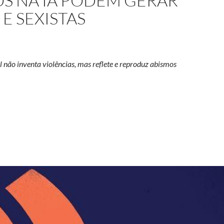
OS NA IA PODEM GERAR
E SEXISTAS
l não inventa violências, mas reflete e reproduz abismos
rítmicos na IA podem gerar respostas racistas e sexistas