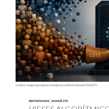
Créditos: Imagem gerada por inteligência artificial (OpenAI/ChatGPT).
REPORTAGEM
,
_DOSSIÊ 270