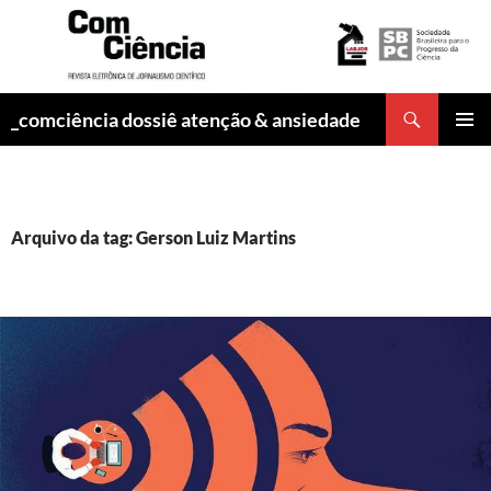
Pesquisar
_comciência dossiê atenção & ansiedade
PULAR
MENU
PARA
PRINCI
O
CONTEÚDO
Arquivo da tag: Gerson Luiz Martins