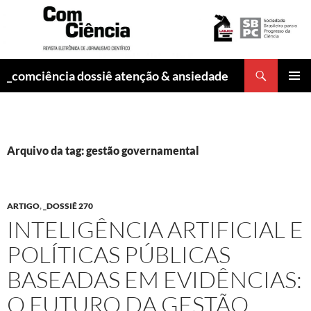
Pesquisar
_comciência dossiê atenção & ansiedade
PULAR
MENU
PARA
PRINCI
O
CONTEÚDO
Arquivo da tag: gestão governamental
ARTIGO
,
_DOSSIÊ 270
INTELIGÊNCIA ARTIFICIAL E
POLÍTICAS PÚBLICAS
BASEADAS EM EVIDÊNCIAS:
O FUTURO DA GESTÃO