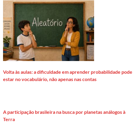
Volta às aulas: a dificuldade em aprender probabilidade pode
estar no vocabulário, não apenas nas contas
A participação brasileira na busca por planetas análogos à
Terra