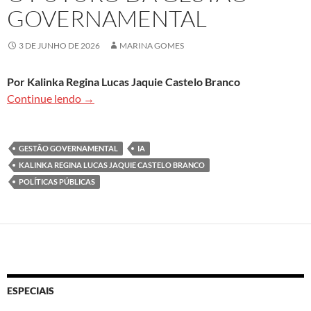
GOVERNAMENTAL
3 DE JUNHO DE 2026
MARINA GOMES
Por Kalinka Regina Lucas Jaquie Castelo Branco
Inteligência Artificial e políticas públicas bas
Continue lendo
→
GESTÃO GOVERNAMENTAL
IA
KALINKA REGINA LUCAS JAQUIE CASTELO BRANCO
POLÍTICAS PÚBLICAS
ESPECIAIS