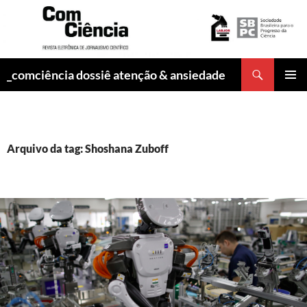
Pesquisar
_comciência dossiê atenção & ansiedade
PULAR
MENU
PARA
PRINCI
O
CONTEÚDO
Arquivo da tag: Shoshana Zuboff