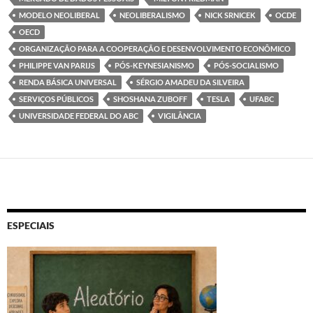
MODELO NEOLIBERAL
NEOLIBERALISMO
NICK SRNICEK
OCDE
OECD
ORGANIZAÇÃO PARA A COOPERAÇÃO E DESENVOLVIMENTO ECONÔMICO
PHILIPPE VAN PARIJS
PÓS-KEYNESIANISMO
PÓS-SOCIALISMO
RENDA BÁSICA UNIVERSAL
SÉRGIO AMADEU DA SILVEIRA
SERVIÇOS PÚBLICOS
SHOSHANA ZUBOFF
TESLA
UFABC
UNIVERSIDADE FEDERAL DO ABC
VIGILÂNCIA
ESPECIAIS