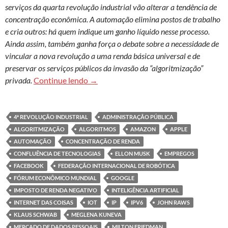
serviços da quarta revolução industrial vão alterar a tendência de
concentração econômica. A automação elimina postos de trabalho
e cria outros: há quem indique um ganho líquido nesse processo.
Ainda assim, também ganha força o debate sobre a necessidade de
vincular a nova revolução a uma renda básica universal e de
preservar os serviços públicos da invasão da “algoritmização”
Revolução tecnológica, automação e vigi
privada.
Continue lendo
→
4ª REVOLUÇÃO INDUSTRIAL
ADMINISTRAÇÃO PÚBLICA
ALGORITMIZAÇÃO
ALGORITMOS
AMAZON
APPLE
AUTOMAÇÃO
CONCENTRAÇÃO DE RENDA
CONFLUÊNCIA DE TECNOLOGIAS
ELLON MUSK
EMPREGOS
FACEBOOK
FEDERAÇÃO INTERNACIONAL DE ROBÓTICA
FÓRUM ECONÔMICO MUNDIAL
GOOGLE
IMPOSTO DE RENDA NEGATIVO
INTELIGÊNCIA ARTIFICIAL
INTERNET DAS COISAS
IOT
IP
IPV6
JOHN RAWS
KLAUS SCHWAB
MEGLENA KUNEVA
MERCADO DE DADOS PESSOAIS
MILTON FRIEDMAN