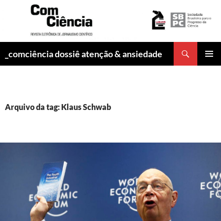
Pesquisar
_comciência dossiê atenção & ansiedade
PULAR
MENU
PARA
PRINCI
O
CONTEÚDO
Arquivo da tag: Klaus Schwab