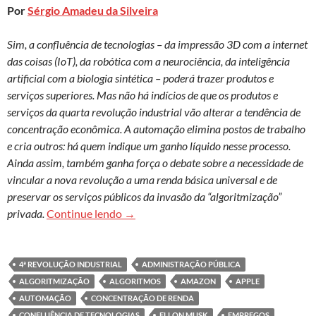
Por
Sérgio Amadeu da Silveira
Sim, a confluência de tecnologias – da impressão 3D com a internet
das coisas (IoT), da robótica com a neurociência, da inteligência
artificial com a biologia sintética – poderá trazer produtos e
serviços superiores. Mas não há indícios de que os produtos e
serviços da quarta revolução industrial vão alterar a tendência de
concentração econômica. A automação elimina postos de trabalho
e cria outros: há quem indique um ganho líquido nesse processo.
Ainda assim, também ganha força o debate sobre a necessidade de
vincular a nova revolução a uma renda básica universal e de
preservar os serviços públicos da invasão da “algoritmização”
Revolução tecnológica, automação e vigi
privada.
Continue lendo
→
4ª REVOLUÇÃO INDUSTRIAL
ADMINISTRAÇÃO PÚBLICA
ALGORITMIZAÇÃO
ALGORITMOS
AMAZON
APPLE
AUTOMAÇÃO
CONCENTRAÇÃO DE RENDA
CONFLUÊNCIA DE TECNOLOGIAS
ELLON MUSK
EMPREGOS