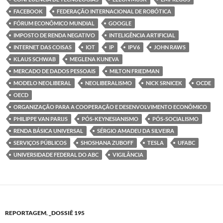
FACEBOOK
FEDERAÇÃO INTERNACIONAL DE ROBÓTICA
FÓRUM ECONÔMICO MUNDIAL
GOOGLE
IMPOSTO DE RENDA NEGATIVO
INTELIGÊNCIA ARTIFICIAL
INTERNET DAS COISAS
IOT
IP
IPV6
JOHN RAWS
KLAUS SCHWAB
MEGLENA KUNEVA
MERCADO DE DADOS PESSOAIS
MILTON FRIEDMAN
MODELO NEOLIBERAL
NEOLIBERALISMO
NICK SRNICEK
OCDE
OECD
ORGANIZAÇÃO PARA A COOPERAÇÃO E DESENVOLVIMENTO ECONÔMICO
PHILIPPE VAN PARIJS
PÓS-KEYNESIANISMO
PÓS-SOCIALISMO
RENDA BÁSICA UNIVERSAL
SÉRGIO AMADEU DA SILVEIRA
SERVIÇOS PÚBLICOS
SHOSHANA ZUBOFF
TESLA
UFABC
UNIVERSIDADE FEDERAL DO ABC
VIGILÂNCIA
REPORTAGEM
,
_DOSSIÊ 195