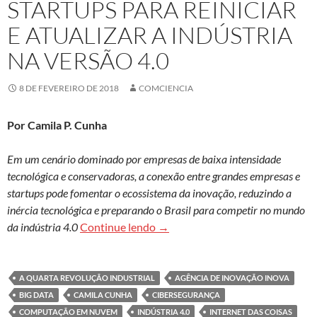
STARTUPS PARA REINICIAR
E ATUALIZAR A INDÚSTRIA
NA VERSÃO 4.0
8 DE FEVEREIRO DE 2018
COMCIENCIA
Por Camila P. Cunha
Em um cenário dominado por empresas de baixa intensidade
tecnológica e conservadoras, a conexão entre grandes empresas e
startups pode fomentar o ecossistema da inovação, reduzindo a
inércia tecnológica e preparando o Brasil para competir no mundo
Startups para reiniciar e atualiza
da indústria 4.0
Continue lendo
→
A QUARTA REVOLUÇÃO INDUSTRIAL
AGÊNCIA DE INOVAÇÃO INOVA
BIG DATA
CAMILA CUNHA
CIBERSEGURANÇA
COMPUTAÇÃO EM NUVEM
INDÚSTRIA 4.0
INTERNET DAS COISAS