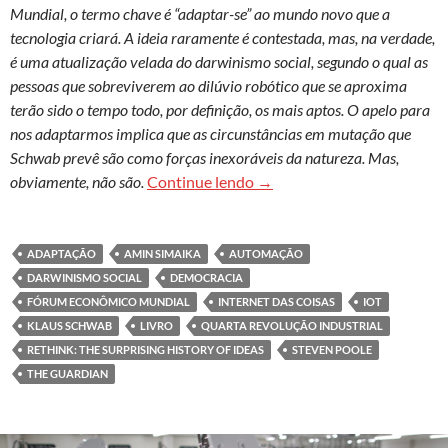
Mundial, o termo chave é “adaptar-se” ao mundo novo que a
tecnologia criará. A ideia raramente é contestada, mas, na verdade,
é uma atualização velada do darwinismo social, segundo o qual as
pessoas que sobreviverem ao dilúvio robótico que se aproxima
terão sido o tempo todo, por definição, os mais aptos. O apelo para
nos adaptarmos implica que as circunstâncias em mutação que
Schwab prevê são como forças inexoráveis da natureza. Mas,
Quarta revolução industrial
obviamente, não são.
Continue lendo
→
ADAPTAÇÃO
AMIN SIMAIKA
AUTOMAÇÃO
DARWINISMO SOCIAL
DEMOCRACIA
FÓRUM ECONÔMICO MUNDIAL
INTERNET DAS COISAS
IOT
KLAUS SCHWAB
LIVRO
QUARTA REVOLUÇÃO INDUSTRIAL
RETHINK: THE SURPRISING HISTORY OF IDEAS
STEVEN POOLE
THE GUARDIAN