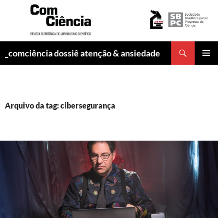
Pesquisar
_comciência dossiê atenção & ansiedade
PULAR
MENU
PARA
PRINCI
O
CONTEÚDO
Arquivo da tag: cibersegurança