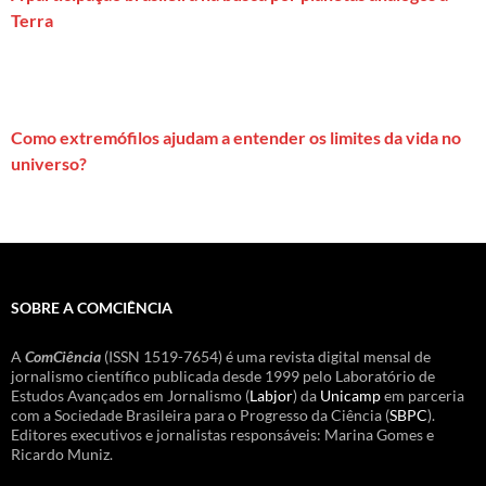
Terra
Como extremófilos ajudam a entender os limites da vida no
universo?
SOBRE A COMCIÊNCIA
A
ComCiência
(ISSN 1519-7654) é uma revista digital mensal de
jornalismo científico publicada desde 1999 pelo Laboratório de
Estudos Avançados em Jornalismo (
Labjor
) da
Unicamp
em parceria
com a Sociedade Brasileira para o Progresso da Ciência (
SBPC
).
Editores executivos e jornalistas responsáveis: Marina Gomes e
Ricardo Muniz.