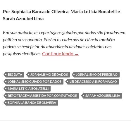
Por Sophia La Banca de Oliveira, Maria Letícia Bonatelli e
Sarah Azoubel Lima
Em sua maioria, as reportagens guiadas por dados são focadas em
política ou economia. Porém os cadernos de ciência também
podem se beneficiar da abundância de dados coletados nas
Jornalismo de dados amplia 
pesquisas científicas.
Continue lendo
→
BIG DATA
JORNALISMO DE DADOS
JORNALISMO DE PRECISÃO
JORNALISMO GUIADO POR DADOS
LEI DE ACESSO À INFORMAÇÃO
MARIA LETÍCIA BONATELLI
REPORTAGEM ASSISTIDA POR COMPUTADOR
SARAH AZOUBEL LIMA
SOPHIA LA BANCA DE OLIVEIRA