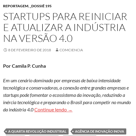
REPORTAGEM
,
_DOSSIÊ 195
STARTUPS PARA REINICIAR
E ATUALIZAR A INDÚSTRIA
NA VERSÃO 4.0
8 DE FEVEREIRO DE 2018
COMCIENCIA
Por Camila P. Cunha
Em um cenário dominado por empresas de baixa intensidade
tecnológica e conservadoras, a conexão entre grandes empresas e
startups pode fomentar o ecossistema da inovação, reduzindo a
inércia tecnológica e preparando o Brasil para competir no mundo
Startups para reiniciar e atualiza
da indústria 4.0
Continue lendo
→
A QUARTA REVOLUÇÃO INDUSTRIAL
AGÊNCIA DE INOVAÇÃO INOVA