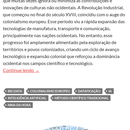
que muitas vezes ignora ou minimiza as contribuições e
inovações de culturas não ocidentais. A Revolução Industrial,
que começou no final do século XVIII, coincidiu com o auge do
colonialismo europeu. Esse período viu a rápida expansão das
tecnologias de manufatura, transporte e comunicação,
principalmente nas nações ocidentais. No entanto, esse
progresso foi amplamente alimentado pela exploração de
territórios e povos colonizados, criando um ciclo de avanço
tecnológico e expansão colonial que reforçou a dominância
ocidental nos campos científico e tecnológico.
Da neutralidade à IA decolonial
Continue lendo
→
BIG DATA
COLONIALISMO EUROPEU
DATAFICAÇÃO
IA
INTELIGÊNCIA ARTIFICIAL
MÉTODO CIENTÍFICO TRADICIONAL
NINA DA HORA