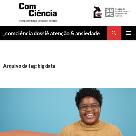
Pesquisar
_comciência dossiê atenção & ansiedade
PULAR
MENU
PARA
PRINCI
O
CONTEÚDO
Arquivo da tag: big data