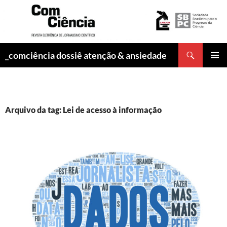
Pesquisar
_comciência dossiê atenção & ansiedade
PULAR
MENU
PARA
PRINCI
O
CONTEÚDO
Arquivo da tag: Lei de acesso à informação