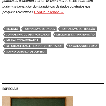
política ou economia. Porém os cadernos de ciência também
podem se beneficiar da abundância de dados coletados nas
Jornalismo de dados amplia 
pesquisas científicas.
Continue lendo
→
BIG DATA
JORNALISMO DE DADOS
JORNALISMO DE PRECISÃO
JORNALISMO GUIADO POR DADOS
LEI DE ACESSO À INFORMAÇÃO
MARIA LETÍCIA BONATELLI
REPORTAGEM ASSISTIDA POR COMPUTADOR
SARAH AZOUBEL LIMA
SOPHIA LA BANCA DE OLIVEIRA
ESPECIAIS