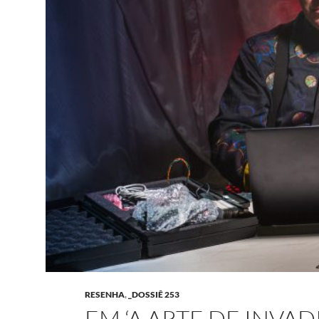
RESENHA
,
_DOSSIÊ 253
EM ‘A ARTE DE INVAD