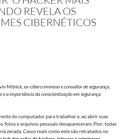
DO REVELA OS
IMES CIBERNÉTICOS
evin Mitnick, ex-cibercriminoso e consultor de segurança.
ão e a importância da conscientização em segurança
rente do computador para trabalhar e, ao abrir suas
, fotos e arquivos pessoais desapareceram. Pior: todas
ria zerada. Casos reais como este são retratados no
or trás das ações de hackers, intrusos e criminosos