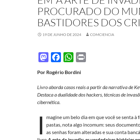
PROCURADO DO MUN
BASTIDORES DOS CR
19 DE JUNHO DE 2024
COMCIENCIA
M
F
W
P
as
ac
h
ri
Por Rogério Bordini
to
e
at
nt
d
b
s
Livro aborda casos reais a partir da narrativa de K
o
o
A
Destaca a dualidade dos hackers, técnicas de invas
cibernética.
n
o
p
I
k
p
magine um belo dia em que você se senta à f
pastas, nota algo incomum: seus documentos
as senhas foram alteradas e sua conta bancá
livro
A arte de invadir: as verdadeiras histórias p