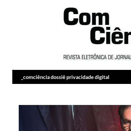
Pesquisar
_comciência dossiê privacidade digital