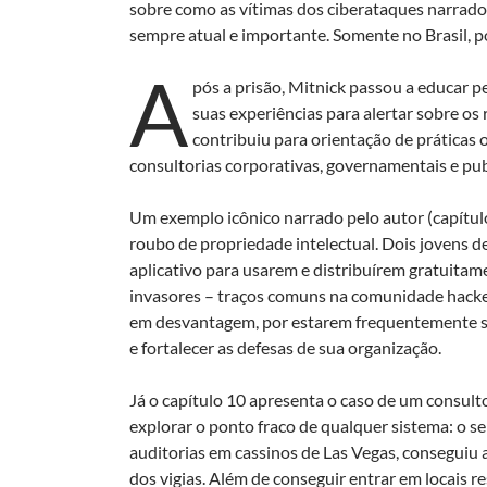
sobre como as vítimas dos ciberataques narrado
sempre atual e importante. Somente no Brasil, 
A
pós a prisão, Mitnick passou a educar 
suas experiências para alertar sobre os
contribuiu para orientação de práticas o
consultorias corporativas, governamentais e publ
Um exemplo icônico narrado pelo autor (capítulo
roubo de propriedade intelectual. Dois jovens d
aplicativo para usarem e distribuírem gratuitame
invasores – traços comuns na comunidade hacke
em desvantagem, por estarem frequentemente s
e fortalecer as defesas de sua organização.
Já o capítulo 10 apresenta o caso de um consult
explorar o ponto fraco de qualquer sistema: o s
auditorias em cassinos de Las Vegas, conseguiu 
dos vigias. Além de conseguir entrar em locais r