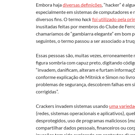
Embora haja
diversas definições
, “hacker” é al
especialmente em sistemas de computadores e re
diversos fins. O termo
hack
foi utilizado pela pri
inusitadas feitas por membros do Clube de Fer
chamaríamos de “gambiarra elegante” em bom 
seguintes, o termo passou a ser associado a tr
Essas pessoas são, muitas vezes, erroneamente 
figura sombria com capuz preto, digitando códi
“invadem, danificam, alteram e furtam informaç
conforme explicação de Mitnick e Simon no liv
problemas de segurança, descobrem falhas em s
corrigidas”.
Crackers invadem sistemas usando
uma varieda
(redes, sistemas operacionais e aplicativos), que
desprotegidos, uso de programas maliciosos (
ma
compartilhar dados pessoais, financeiros ou cor
invasões tem sido explorado em contextos dive