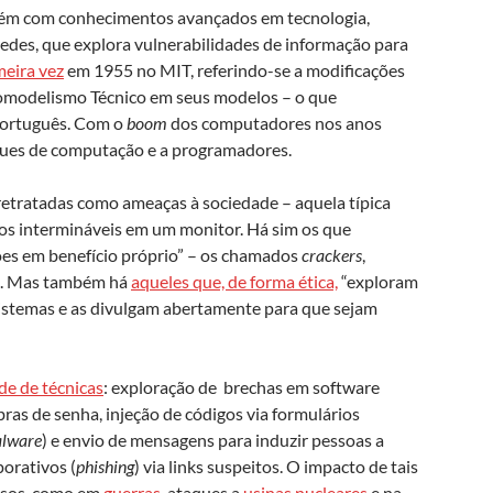
guém com conhecimentos avançados em tecnologia,
des, que explora vulnerabilidades de informação para
meira vez
em 1955 no MIT, referindo-se a modificações
romodelismo Técnico em seus modelos – o que
português. Com o
boom
dos computadores nos anos
uques de computação e a programadores.
retratadas como ameaças à sociedade – aquela típica
gos intermináveis em um monitor. Há sim os que
ões em benefício próprio” – os chamados
crackers
,
ro. Mas também há
aqueles que, de forma ética,
“exploram
istemas e as divulgam abertamente para que sejam
de de técnicas
: exploração de brechas em software
bras de senha, injeção de códigos via formulários
lware
) e envio de mensagens para induzir pessoas a
porativos (
phishing
) via links suspeitos. O impacto de tais
rsos, como em
guerras
, ataques a
usinas nucleares
e na