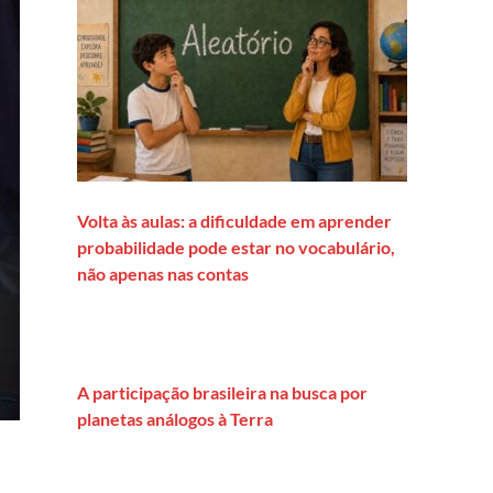
Volta às aulas: a dificuldade em aprender
probabilidade pode estar no vocabulário,
não apenas nas contas
A participação brasileira na busca por
planetas análogos à Terra