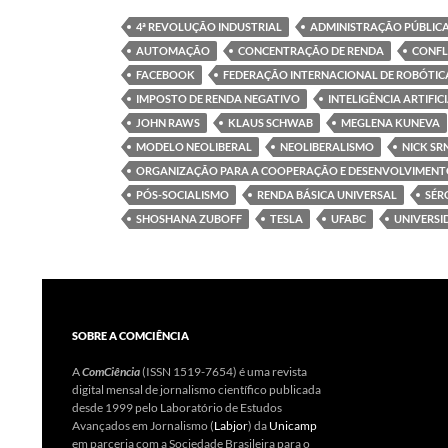
4ª REVOLUÇÃO INDUSTRIAL
ADMINISTRAÇÃO PÚBLIC
AUTOMAÇÃO
CONCENTRAÇÃO DE RENDA
CONFL
FACEBOOK
FEDERAÇÃO INTERNACIONAL DE ROBÓTIC
IMPOSTO DE RENDA NEGATIVO
INTELIGÊNCIA ARTIFIC
JOHN RAWS
KLAUS SCHWAB
MEGLENA KUNEVA
MODELO NEOLIBERAL
NEOLIBERALISMO
NICK SR
ORGANIZAÇÃO PARA A COOPERAÇÃO E DESENVOLVIMEN
PÓS-SOCIALISMO
RENDA BÁSICA UNIVERSAL
SÉR
SHOSHANA ZUBOFF
TESLA
UFABC
UNIVERSI
SOBRE A COMCIÊNCIA
A
ComCiência
(ISSN 1519-7654) é uma revista
digital mensal de jornalismo científico publicada
desde 1999 pelo Laboratório de Estudos
Avançados em Jornalismo (
Labjor
) da
Unicamp
em parceria com a Sociedade Brasileira para o