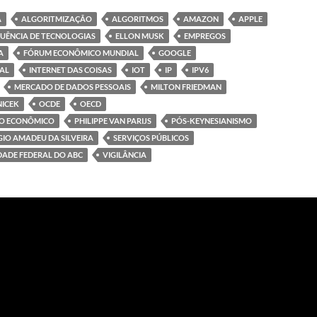
A
ALGORITMIZAÇÃO
ALGORITMOS
AMAZON
APPLE
UÊNCIA DE TECNOLOGIAS
ELLON MUSK
EMPREGOS
A
FÓRUM ECONÔMICO MUNDIAL
GOOGLE
IAL
INTERNET DAS COISAS
IOT
IP
IPV6
MERCADO DE DADOS PESSOAIS
MILTON FRIEDMAN
NICEK
OCDE
OECD
TO ECONÔMICO
PHILIPPE VAN PARIJS
PÓS-KEYNESIANISMO
GIO AMADEU DA SILVEIRA
SERVIÇOS PÚBLICOS
DADE FEDERAL DO ABC
VIGILÂNCIA