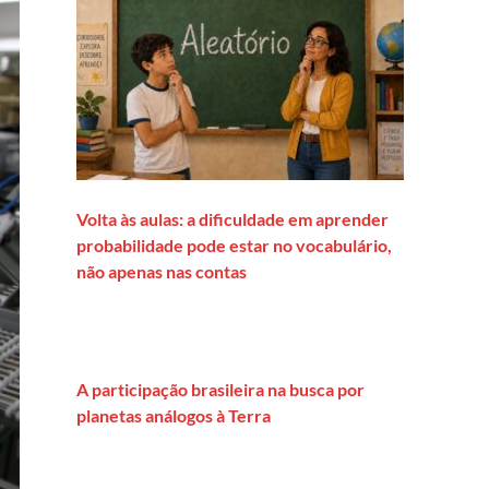
Volta às aulas: a dificuldade em aprender
probabilidade pode estar no vocabulário,
não apenas nas contas
A participação brasileira na busca por
planetas análogos à Terra