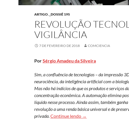
ARTIGO
,
_DOSSIÊ 195
REVOLUÇÃO TECNOL
VIGILÂNCIA
7 DE FEVEREIRO DE 2018
COMCIENCIA
Por
Sérgio Amadeu da Silveira
Sim, a confluência de tecnologias – da impressão 3D
neurociência, da inteligência artificial com a biologi
Mas não há indícios de que os produtos e serviços da
concentração econômica. A automação elimina posto
líquido nesse processo. Ainda assim, também ganha 
revolução a uma renda básica universal e de preserv
Revolução tecnológica, 
privada.
Continue lendo
→