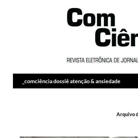
Pesquisar
_comciência dossiê atenção & ansiedade
Arquivo d