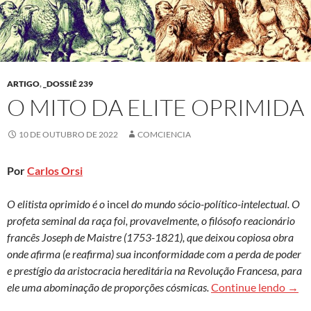
ARTIGO
,
_DOSSIÊ 239
O MITO DA ELITE OPRIMIDA
10 DE OUTUBRO DE 2022
COMCIENCIA
Por
Carlos Orsi
O elitista oprimido é o
incel
do mundo sócio-político-intelectual. O
profeta seminal da raça foi, provavelmente, o filósofo reacionário
francês Joseph de Maistre (1753-1821), que deixou copiosa obra
onde afirma (e reafirma) sua inconformidade com a perda de poder
e prestígio da aristocracia hereditária na Revolução Francesa, para
O mit
ele uma abominação de proporções cósmicas.
Continue lendo
→