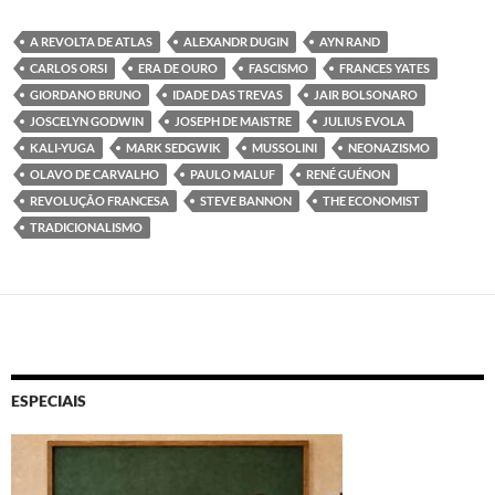
A REVOLTA DE ATLAS
ALEXANDR DUGIN
AYN RAND
CARLOS ORSI
ERA DE OURO
FASCISMO
FRANCES YATES
GIORDANO BRUNO
IDADE DAS TREVAS
JAIR BOLSONARO
JOSCELYN GODWIN
JOSEPH DE MAISTRE
JULIUS EVOLA
KALI-YUGA
MARK SEDGWIK
MUSSOLINI
NEONAZISMO
OLAVO DE CARVALHO
PAULO MALUF
RENÉ GUÉNON
REVOLUÇÃO FRANCESA
STEVE BANNON
THE ECONOMIST
TRADICIONALISMO
ESPECIAIS