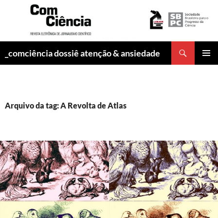
Pesquisar
_comciência dossiê atenção & ansiedade
PULAR
MENU
PARA
PRINCI
O
CONTEÚDO
Arquivo da tag: A Revolta de Atlas