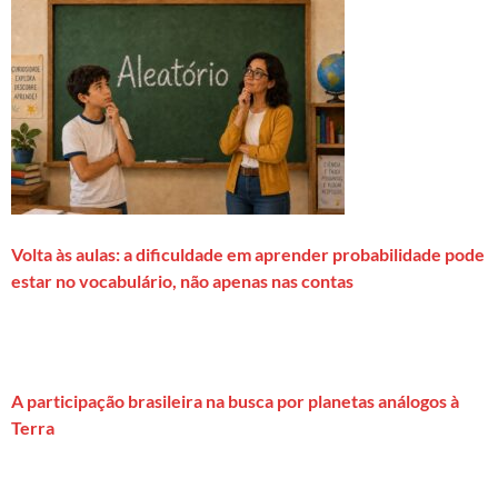
Volta às aulas: a dificuldade em aprender probabilidade pode
estar no vocabulário, não apenas nas contas
A participação brasileira na busca por planetas análogos à
Terra