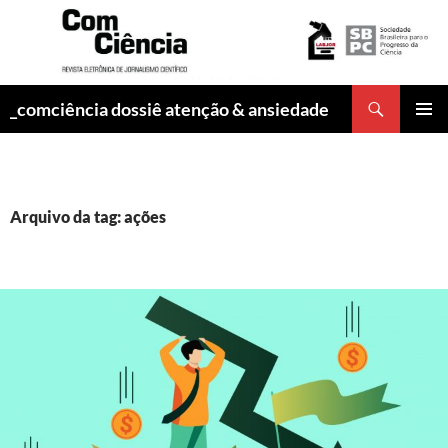
Pesquisar
_comciência dossiê atenção & ansiedade
PULAR
MENU
PARA
PRINCI
O
CONTEÚDO
Arquivo da tag: ações