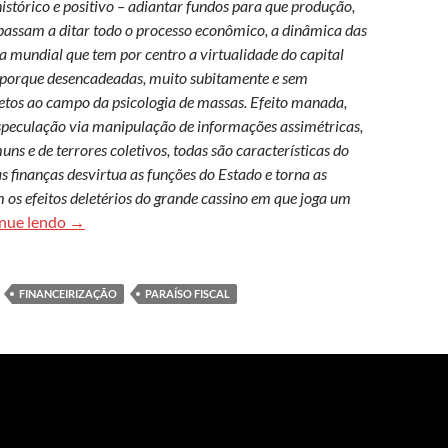
istórico e positivo – adiantar fundos para que produção,
passam a ditar todo o processo econômico, a dinâmica das
 mundial que tem por centro a virtualidade do capital
as, porque desencadeadas, muito subitamente e sem
fetos ao campo da psicologia de massas. Efeito manada,
especulação via manipulação de informações assimétricas,
s e de terrores coletivos, todas são características do
s finanças desvirtua as funções do Estado e torna as
 os efeitos deletérios do grande cassino em que joga um
Virtualidade sem virtude: a realidade do capital fictício
nue lendo
→
FINANCEIRIZAÇÃO
PARAÍSO FISCAL