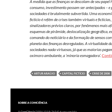
À medida que as finanças se descolam de seu papel h
consumo, investimento possam ser antecipados – e 
sociedades é brutalmente subvertida. Uma economia
fictício é refém de crises também virtuais e fictíci
sinalizadores prévios claros, por fenômenos mais a
esquemas de pirâmide, deslocalização geográfica, 
comando do noticiário e da formação de sensos comun
planeta das finanças desreguladas. A virtualidade da
sociedades nada virtuosas, já que as maiorias pagam
oxímoro ambulante, a ‘minoria esmagadora’.
Conti
ARTUR ARAÚJO
CAPITAL FICTÍCIO
CRISE DE 2008
SOBRE A COMCIÊNCIA
A
ComCiência
(ISSN 1519-7654) é uma revista