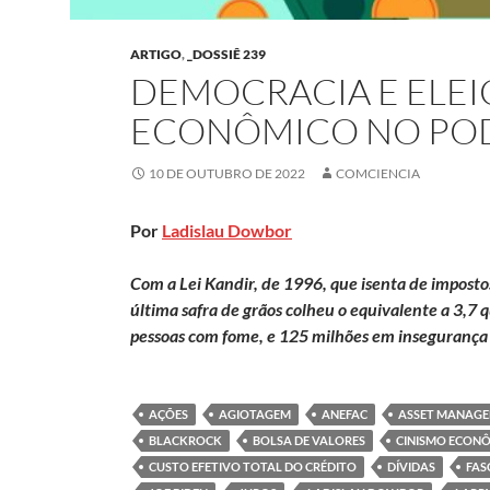
ARTIGO
,
_DOSSIÊ 239
DEMOCRACIA E ELEI
ECONÔMICO NO PO
10 DE OUTUBRO DE 2022
COMCIENCIA
Por
Ladislau Dowbor
Com a Lei Kandir, de 1996, que isenta de impost
última safra de grãos colheu o equivalente a 3,7 
pessoas com fome, e 125 milhões em insegurança 
AÇÕES
AGIOTAGEM
ANEFAC
ASSET MANAG
BLACKROCK
BOLSA DE VALORES
CINISMO ECON
CUSTO EFETIVO TOTAL DO CRÉDITO
DÍVIDAS
FAS