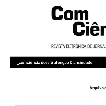
Pesquisar
_comciência dossiê atenção & ansiedade
Arquivo d