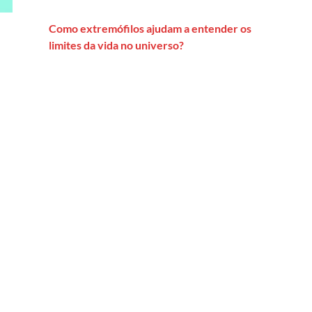
Como extremófilos ajudam a entender os
limites da vida no universo?
ômico no poder