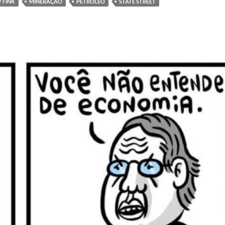
 FINK
MINERAÇÃO
PETRÓLEO
STATE STREET