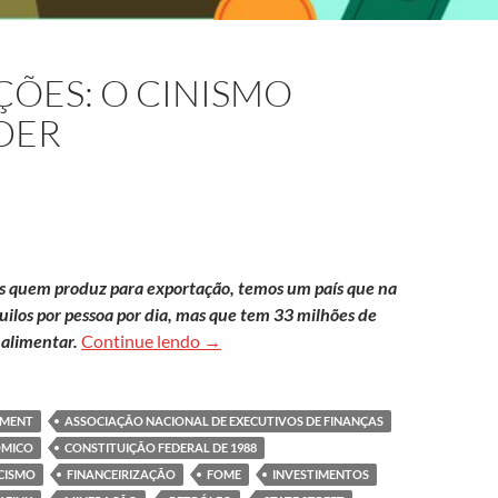
ÇÕES: O CINISMO
DER
os quem produz para exportação, temos um país que na
quilos por pessoa por dia, mas que tem 33 milhões de
Democracia e eleições: o cinismo econ
alimentar.
Continue lendo
→
EMENT
ASSOCIAÇÃO NACIONAL DE EXECUTIVOS DE FINANÇAS
ÔMICO
CONSTITUIÇÃO FEDERAL DE 1988
CISMO
FINANCEIRIZAÇÃO
FOME
INVESTIMENTOS