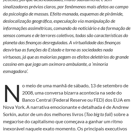
sinalizadores prévios claros, por fenômenos mais afetos ao campo
da psicologia de massas. Efeito manada, esquemas de pirâmide,
deslocalização geográfica, especulação via manipulação de
informações assimétricas, comando do noticiário e da formação de
sensos comuns e de terrores coletivos, todas são características do
planeta das finanças desreguladas. A virtualidade das finanças
desvirtua as funções do Estado e torna as sociedades nada
virtuosas, já que as maiorias pagam os efeitos deletérios do grande
cassino em que joga um oxímoro ambulante, a ‘minoria
esmagadora’.
N
o meio de uma manhã de sábado, 13 de setembro de
2008, uma conversa bizarra acontecia na sede do
Banco Central (Federal Reserve ou FED) dos EUA em
Nova York. A narrativa emocionante e detalhada é de Andrew
Sorkin, autor de um dos melhores livros (
Too big to fail
) sobre a
megacrise do capitalismo que começava a ganhar um ritmo
inexorável naquele exato momento. Os principais executivos