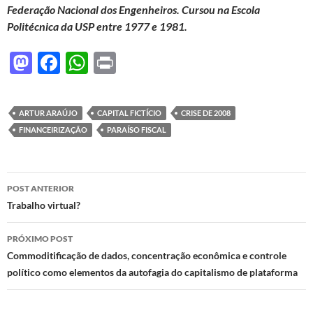
Federação Nacional dos Engenheiros. Cursou na Escola
Politécnica da USP entre 1977 e 1981.
M
F
W
P
as
ac
h
ri
to
e
at
nt
ARTUR ARAÚJO
CAPITAL FICTÍCIO
CRISE DE 2008
d
b
s
FINANCEIRIZAÇÃO
PARAÍSO FISCAL
o
o
A
n
o
p
Navegação
POST ANTERIOR
k
p
de
Trabalho virtual?
posts
PRÓXIMO POST
Commoditificação de dados, concentração econômica e controle
político como elementos da autofagia do capitalismo de plataforma