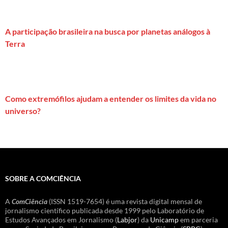
A participação brasileira na busca por planetas análogos à
Terra
Como extremófilos ajudam a entender os limites da vida no
universo?
SOBRE A COMCIÊNCIA
A
ComCiência
(ISSN 1519-7654) é uma revista digital mensal de
jornalismo científico publicada desde 1999 pelo Laboratório de
Estudos Avançados em Jornalismo (
Labjor
) da
Unicamp
em parceria