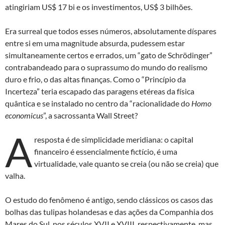
atingiriam US$ 17 bi e os investimentos, US$ 3 bilhões.
Era surreal que todos esses números, absolutamente díspares
entre si em uma magnitude absurda, pudessem estar
simultaneamente certos e errados, um “gato de Schrödinger”
contrabandeado para o suprassumo do mundo do realismo
duro e frio, o das altas finanças. Como o “Princípio da
Incerteza” teria escapado das paragens etéreas da física
quântica e se instalado no centro da “racionalidade do
Homo
economicus
”, a sacrossanta Wall Street?
A
resposta é de simplicidade meridiana: o capital
financeiro é essencialmente fictício, é uma
virtualidade, vale quanto se creia (ou não se creia) que
valha.
O estudo do fenômeno é antigo, sendo clássicos os casos das
bolhas das tulipas holandesas e das ações da Companhia dos
Mares do Sul, nos séculos XVII e XVIII, respectivamente, mas