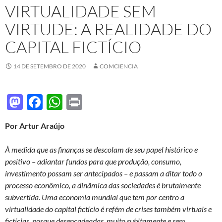
VIRTUALIDADE SEM
VIRTUDE: A REALIDADE DO
CAPITAL FICTÍCIO
14 DE SETEMBRO DE 2020
COMCIENCIA
M
F
W
P
as
ac
h
ri
Por Artur Araújo
to
e
at
nt
d
b
s
À medida que as finanças se descolam de seu papel histórico e
o
o
A
positivo – adiantar fundos para que produção, consumo,
investimento possam ser antecipados – e passam a ditar todo o
n
o
p
processo econômico, a dinâmica das sociedades é brutalmente
k
p
subvertida. Uma economia mundial que tem por centro a
virtualidade do capital fictício é refém de crises também virtuais e
fictícias, porque desencadeadas, muito subitamente e sem