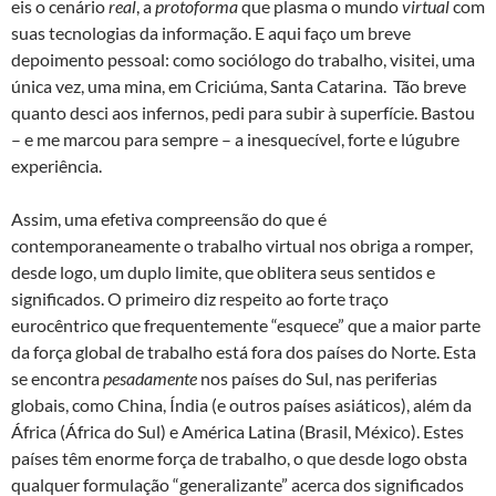
eis o cenário
real
, a
protoforma
que plasma o mundo
virtual
com
suas tecnologias da informação. E aqui faço um breve
depoimento pessoal: como sociólogo do trabalho, visitei, uma
única vez, uma mina, em Criciúma, Santa Catarina. Tão breve
quanto desci aos infernos, pedi para subir à superfície. Bastou
– e me marcou para sempre – a inesquecível, forte e lúgubre
experiência.
Assim, uma efetiva compreensão do que é
contemporaneamente o trabalho virtual nos obriga a romper,
desde logo, um duplo limite, que oblitera seus sentidos e
significados. O primeiro diz respeito ao forte traço
eurocêntrico que frequentemente “esquece” que a maior parte
da força global de trabalho está fora dos países do Norte. Esta
se encontra
pesadamente
nos países do Sul, nas periferias
globais, como China, Índia (e outros países asiáticos), além da
África (África do Sul) e América Latina (Brasil, México). Estes
países têm enorme força de trabalho, o que desde logo obsta
qualquer formulação “generalizante” acerca dos significados