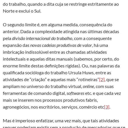
do trabalho, quando a dita cuja se restringe estritamente ao
Norte e exclui o Sul.
O segundo limite é, em alguma medida, consequência do
anterior. Dada a complexidade atingida nas últimas décadas
pela
divisão internacional do trabalho
, com a consequente
expansão das
novas cadeias produtivas de valor
, há uma
imbricação indissolúvel entre as chamadas atividades
intelectuais e aquelas ditas manuais (sabemos, por certo, do
enorme limite destas definições rígidas). Ou, nas palavras da
qualificada socióloga do trabalho Ursula Huws, entre as
atividades de “criação” e aquelas mais “rotineiras”
[2]
, que se
ampliam no universo do trabalho virtual,
online
, com suas
ferramentas de comando digital,
softwares
etc. e que cada vez
mais se inserem nos processos produtivos fabris,
agronegócios, nos escritórios, serviços, comércio etc
[3]
.
Mas é imperioso enfatizar, uma vez mais, que tais atividades
sequer poderiam existir sem a produção de mercadorias que se