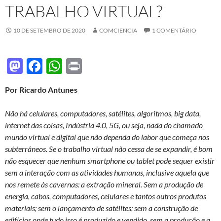
TRABALHO VIRTUAL?
10 DE SETEMBRO DE 2020
COMCIENCIA
1 COMENTÁRIO
M
F
W
P
as
ac
h
ri
Por Ricardo Antunes
to
e
at
nt
d
b
s
Não há celulares, computadores, satélites, algoritmos, big data,
o
o
A
internet das coisas, Indústria 4.0, 5G, ou seja, nada do chamado
mundo virtual e digital que não dependa do labor que começa nos
n
o
p
subterrâneos.
Se o trabalho virtual não cessa de se expandir,
é bom
k
p
não esquecer que nenhum smartphone ou tablet pode sequer existir
sem a interação com as atividades humanas, inclusive aquela que
nos remete às cavernas: a extração mineral.
Sem a produção de
energia, cabos, computadores, celulares e tantos outros produtos
materiais; sem o lançamento de satélites; sem a construção de
edifícios onde tudo isso é produzido e vendido, sem a produção e a