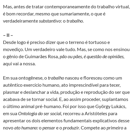
Mas, antes de tratar contemporaneamente do trabalho virtual,
é bom recordar, mesmo que sumariamente, o que é
verdadeiramente
substantivo
: o
trabalho.
– II –
Desde logo é preciso dizer que o terreno é tortuoso e
movediço. Um verdadeiro vale tudo. Mas, se como nos ensinou
o gênio de Guimarães Rosa,
pão ou pães, é questão de opiniães,
aqui vai a nossa.
Em sua ontogênese, o
trabalho
nasceu e floresceu como um
autêntico exercício humano, ato imprescindível para tecer,
plasmar e deslanchar a vida, produção e reprodução do ser que
acabava de se tornar social. E, ao assim proceder, suplantamos
o último animal pré-humano. Foi por isso que György Lukács,
em sua
Ontologia do ser social,
recorreu a Aristóteles para
apresentar os dois elementos fundamentais explicativos desse
novo
ato humano:
o
pensar
e o
produzir.
Compete ao
primeiro
a