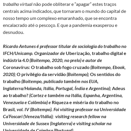
trabalho virtual
não pode obliterar e “apagar” estes traços
centrais acima indicados, que tornaram o mundo do capital de
nosso tempo um complexo emaranhado, que se encontra
encalacrado até o pescoço. E que a pandemia exasperou e
desnudou.
Ricardo Antunes é professor titular de sociologia do trabalho no
IFCH/Unicamp. Organizador de
Uberização, trabalho digital e
indústria 4.0
(Boitempo, 2020, no prelo) e autor de
Coronavírus: O trabalho sob fogo cruzado
(Boitempo, Ebook,
2020);
O privilégio da servidão
(Boitempo);
Os sentidos do
trabalho
(Boitempo, publicado também nos EUA,
Inglaterra/Holanda, Itália, Portugal, Índia e Argentina);
Adeus
ao trabalho?
(Cortez e também na Itália, Espanha, Argentina,
Venezuela e Colômbia) e
Riqueza e miséria do trabalho no
Brasil
, vol. IV (Boitempo). Foi visiting professor na Universidade
Ca’Foscari (Veneza/Itália); visiting research fellow na
Universidade de Sussex (Inglaterra) e visiting scholar na
Universidade de Coimbra (Portugal).