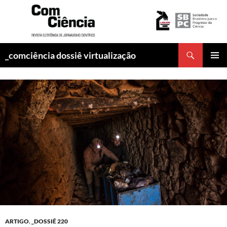
Pesquisar
_comciência dossiê virtualização
PULAR
MENU
PARA
PRINCI
O
CONTEÚDO
ARTIGO
,
_DOSSIÊ 220