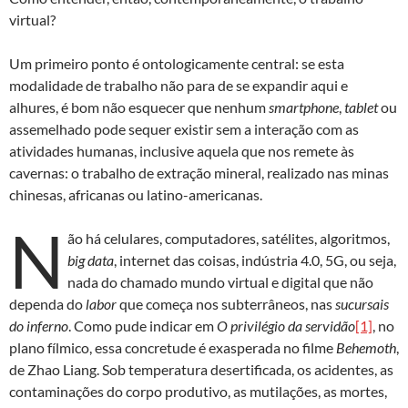
virtual?
Um primeiro ponto é ontologicamente central: se esta
modalidade de trabalho não para de se expandir aqui e
alhures, é bom não esquecer que nenhum
smartphone
,
tablet
ou
assemelhado pode sequer existir sem a interação com as
atividades humanas, inclusive aquela que nos remete às
cavernas: o trabalho de extração mineral, realizado nas minas
chinesas, africanas ou latino-americanas.
N
ão há celulares, computadores, satélites, algoritmos,
big data
, internet das coisas, indústria 4.0, 5G, ou seja,
nada do chamado mundo virtual e digital que não
dependa do
labor
que começa nos subterrâneos, nas
sucursais
do inferno
. Como pude indicar em
O privilégio da servidão
[1]
, no
plano fílmico, essa concretude é exasperada no filme
Behemoth
,
de Zhao Liang. Sob temperatura desertificada, os acidentes, as
contaminações do corpo produtivo, as mutilações, as mortes,