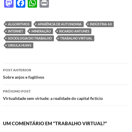
M
F
W
P
as
ac
h
ri
to
e
at
nt
ALGORITMOS
APARÊNCIA DE AUTONOMIA
INDÚSTRIA 4.0
d
b
s
INTERNET
MINERAÇÃO
RICARDO ANTUNES
o
o
A
SOCIOLOGIA DO TRABALHO
TRABALHO VIRTUAL
URSULA HUWS
n
o
p
k
p
Navegação
POST ANTERIOR
de
Sobre anjos e fugitivos
posts
PRÓXIMO POST
Virtualidade sem virtude: a realidade do capital fictício
UM COMENTÁRIO EM “TRABALHO VIRTUAL?”