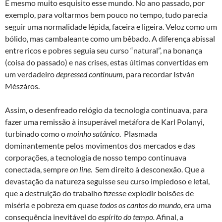
É mesmo muito esquisito esse mundo. No ano passado, por
exemplo, para voltarmos bem pouco no tempo, tudo parecia
seguir uma normalidade lépida, faceira e ligeira. Veloz como um
bólido, mas cambaleante como um bêbado. A diferença abissal
entre ricos e pobres seguia seu curso “natural”, na bonança
(coisa do passado) e nas crises, estas últimas convertidas em
um verdadeiro
depressed continuum,
para recordar István
Mészáros.
Assim, o desenfreado relógio da tecnologia continuava, para
fazer uma remissão à insuperável metáfora de Karl Polanyi,
turbinado como o
moinho satânico
. Plasmada
dominantemente pelos movimentos dos mercados e das
corporações, a tecnologia de nosso tempo continuava
conectada, sempre
on line.
Sem direito à desconexão. Que a
devastação da natureza seguisse seu curso impiedoso e letal,
que a destruição do trabalho fizesse explodir bolsões de
miséria e pobreza em quase
todos os cantos do mundo
, era uma
consequência inevitável do
espírito do tempo.
Afinal, a