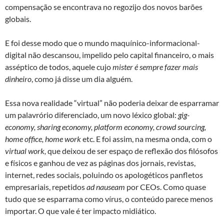
compensação se encontrava no regozijo dos novos barões
globais.
E foi desse modo que o mundo maquínico-informacional-
digital não descansou, impelido pelo capital financeiro, o mais
asséptico de todos, aquele cujo
mister é sempre fazer mais
dinheiro
, como já disse um dia alguém.
Essa nova realidade “virtual” não poderia deixar de esparramar
um palavrório diferenciado, um novo léxico global:
gig-
economy, sharing economy, platform economy, crowd sourcing,
home office, home work
etc. E foi assim, na mesma onda, com o
virtual work,
que deixou de ser espaço de reflexão dos filósofos
e físicos e ganhou de vez as páginas dos jornais, revistas,
internet, redes sociais, poluindo os apologéticos panfletos
empresariais, repetidos
ad nauseam
por CEOs. Como quase
tudo que se esparrama como vírus, o conteúdo parece menos
importar. O que vale é ter impacto midiático.