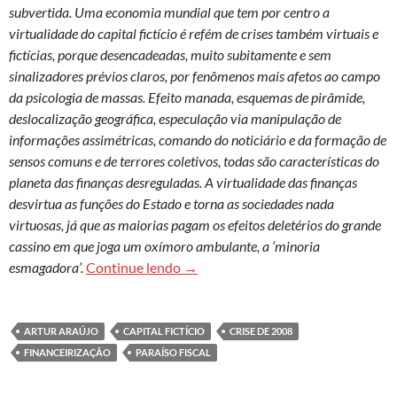
subvertida. Uma economia mundial que tem por centro a
virtualidade do capital fictício é refém de crises também virtuais e
fictícias, porque desencadeadas, muito subitamente e sem
sinalizadores prévios claros, por fenômenos mais afetos ao campo
da psicologia de massas. Efeito manada, esquemas de pirâmide,
deslocalização geográfica, especulação via manipulação de
informações assimétricas, comando do noticiário e da formação de
sensos comuns e de terrores coletivos, todas são características do
planeta das finanças desreguladas. A virtualidade das finanças
desvirtua as funções do Estado e torna as sociedades nada
virtuosas, já que as maiorias pagam os efeitos deletérios do grande
cassino em que joga um oxímoro ambulante, a ‘minoria
Virtualidade sem virtude: a realidade
esmagadora’.
Continue lendo
→
ARTUR ARAÚJO
CAPITAL FICTÍCIO
CRISE DE 2008
FINANCEIRIZAÇÃO
PARAÍSO FISCAL