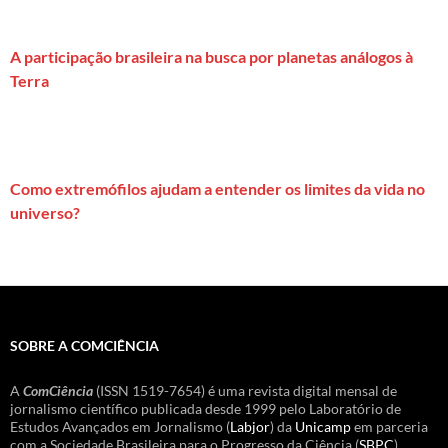
A participação brasileira na busca por planetas análogos à
Terra
Como extremófilos ajudam a entender os limites da vida no
universo?
SOBRE A COMCIÊNCIA
A
ComCiência
(ISSN 1519-7654) é uma revista digital mensal de
jornalismo científico publicada desde 1999 pelo Laboratório de
Estudos Avançados em Jornalismo (
Labjor
) da
Unicamp
em parceria
com a Sociedade Brasileira para o Progresso da Ciência (
SBPC
).