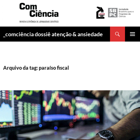
Pesquisar
_comciência dossiê atenção & ansiedade
PULAR
MENU
PARA
PRINCI
O
CONTEÚDO
Arquivo da tag: paraíso fiscal