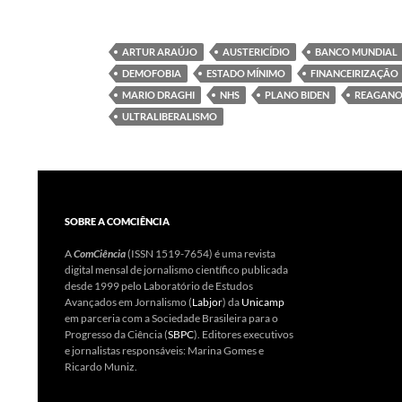
ARTUR ARAÚJO
AUSTERICÍDIO
BANCO MUNDIAL
DEMOFOBIA
ESTADO MÍNIMO
FINANCEIRIZAÇÃO
MARIO DRAGHI
NHS
PLANO BIDEN
REAGANO
ULTRALIBERALISMO
SOBRE A COMCIÊNCIA
A
ComCiência
(ISSN 1519-7654) é uma revista
digital mensal de jornalismo científico publicada
desde 1999 pelo Laboratório de Estudos
Avançados em Jornalismo (
Labjor
) da
Unicamp
em parceria com a Sociedade Brasileira para o
Progresso da Ciência (
SBPC
). Editores executivos
e jornalistas responsáveis: Marina Gomes e
Ricardo Muniz.