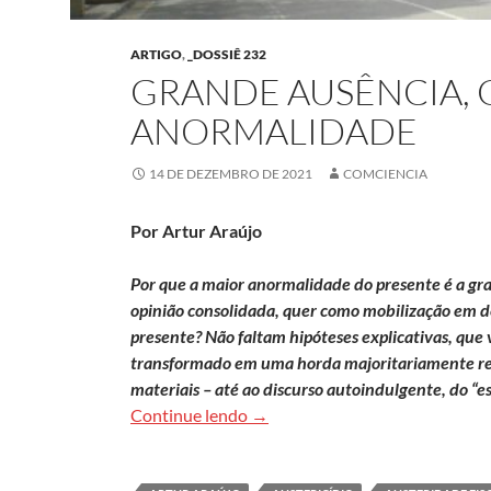
ARTIGO
,
_DOSSIÊ 232
GRANDE AUSÊNCIA,
ANORMALIDADE
14 DE DEZEMBRO DE 2021
COMCIENCIA
Por Artur Araújo
Por que a maior anormalidade do presente é a gr
opinião consolidada, quer como mobilização em de
presente? Não faltam hipóteses explicativas, que 
transformado em uma horda majoritariamente reac
materiais – até ao discurso autoindulgente, do “
Grande ausência, grande anorm
Continue lendo
→