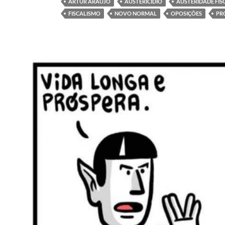
ARTUR ARAÚJO
AUSTERICÍDIO
AUSTERIDADE FIS
FISCALISMO
NOVO NORMAL
OPOSIÇÕES
PR