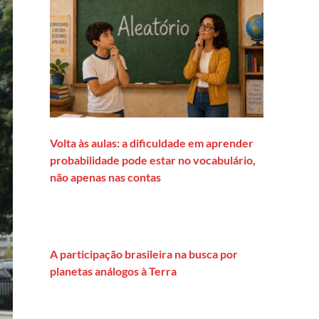
Volta às aulas: a dificuldade em aprender
probabilidade pode estar no vocabulário,
não apenas nas contas
A participação brasileira na busca por
planetas análogos à Terra