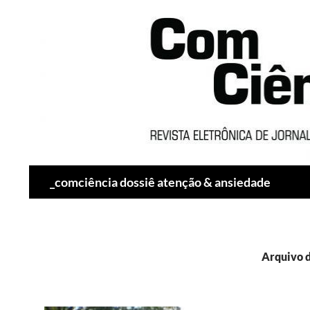
Pesquisar
_comciência dossiê atenção & ansiedade
Arquivo d