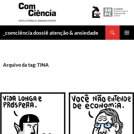
Pesquisar
_comciência dossiê atenção & ansiedade
PULAR
MENU
PARA
PRINCI
O
CONTEÚDO
Arquivo da tag: TINA