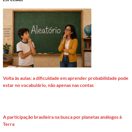
Volta às aulas: a dificuldade em aprender probabilidade pode
estar no vocabulário, não apenas nas contas
A participação brasileira na busca por planetas análogos à
Terra