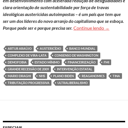
em desenvolvimento com acelerada redução de desigualdades e
clara orientação de sustentabilidade por força de travas
ideológicas austericidas autoimpostas – é um país que tem que
ser um dos líderes do novo arranjo do capitalismo que se esboça.
Viralatismo
Porque pode ser e porque precisa ser.
Continue lendo
→
ARTUR ARAÚJO
AUSTERICÍDIO
BANCO MUNDIAL
COMPLEXO DE VIRA-LATA
CONSENSO DE WASHINGTON
DEMOFOBIA
ESTADO MÍNIMO
FINANCEIRIZAÇÃO
FMI
GRANDE RECESSÃO DE 2009
INTERVENÇÃO ESTATAL
MARIO DRAGHI
NHS
PLANO BIDEN
REAGANOMICS
TINA
TRIBUTAÇÃO PROGRESSIVA
ULTRALIBERALISMO
ESPECIAIS