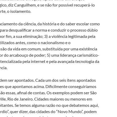
gico, diz Canguilhem, e se não for possível recuperá-lo
rte, o isolamento.
ciamento da ciência, da história e do saber escolar como
o para desqualificar a norma e conduzir o processo dúbio
r fim, a sua eliminação; 3) a violência legitimada pela
tilizados antes, como o nacionalismo e o
essão da vida em comum, substituída por uma existência
ior do arcabouço de poder; 5) uma liderança carismático-
potencializada pela internet e pela avançada tecnologia da
ncia.
dem ser apontados. Cada um dos seis itens apontados
des que apontamos acima. Dificilmente conseguiríamos
ão essas, afinal de contas. Os exemplos podem ser São
ille, Rio de Janeiro. Cidades maiores ou menores em
tantes. Se temos alguma razão no que debatemos aqui,
rdio”, quer dizer, das cidades do “Novo Mundo”, podem