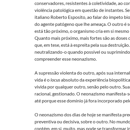
conservadores, resistentes à coletividade, ao c
violência patológica em questão de instantes. S
italiano Roberto Esposito, ao falar do ímpeto b
do agente patógeno que lhe ameaça. O outro é
está tão próximo, o organismo cria em si mesmo
Quanto mais próximo, mais fortes são as doses 
que, em tese, está à espreita pela sua destruiç
neutralizando-o quando possível ou suprimindo-
compreender esse neonazismo.
A supressão violenta do outro, após sua internali
vida é o
locus
absoluto da experiência biopolític
vivida por qualquer outro, senão pelo outro. Sua
racional, gestionado. O neonazismo manifesta-s
até porque esse domínio já fora incorporado pelo
O neonazismo dos dias de hoje se manifesta pre
preventiva ou decisiva, sobre o outro. No mundo 
contém, em si, muito, mas pode se transformar