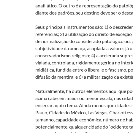
anafilático. O outro é a representação do patoló
diante dos padrões, seu destino deve ser o desca
Seus principais instrumentos são: 1) o descreden
referências; 2) a utilização do direito de exceçã
de normalização do considerado patológico ou, po
subjetividade da ameaça, acoplada a valores já u
conservadorismo religioso; 4) a acelerada supr
vigiada, controlada, rigidamente gerida no inter
midiática, fundida entre o liberal e o fascismo, 
difusão da mentira; e 6) a militarização da existê
Naturalmente, há outros elementos aqui que po
acima cabe, em maior ou menor escala, nas cida
encerrar aqui o tema. Ainda menos que cidades s
Paulo, Cidade do México, Las Vegas, Charlottesv
tamanho, capacidade econômica, número de habi
potencialmente, qualquer cidade do “ocidente ta