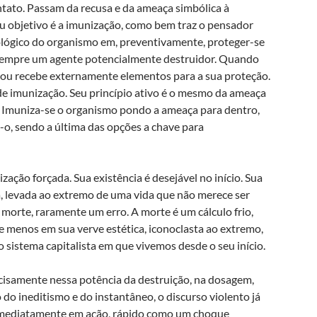
ontato. Passam da recusa e da ameaça simbólica à
eu objetivo é a imunização, como bem traz o pensador
iológico do organismo em, preventivamente, proteger-se
 sempre um agente potencialmente destruidor. Quando
 ou recebe externamente elementos para a sua proteção.
de imunização. Seu princípio ativo é o mesmo da ameaça
ão. Imuniza-se o organismo pondo a ameaça para dentro,
o, sendo a última das opções a chave para
zação forçada. Sua existência é desejável no início. Sua
a, levada ao extremo de uma vida que não merece ser
 morte, raramente um erro. A morte é um cálculo frio,
e menos em sua verve estética, iconoclasta ao extremo,
 sistema capitalista em que vivemos desde o seu início.
cisamente nessa potência da destruição, na dosagem,
do ineditismo e do instantâneo, o discurso violento já
 imediatamente em ação, rápido como um choque