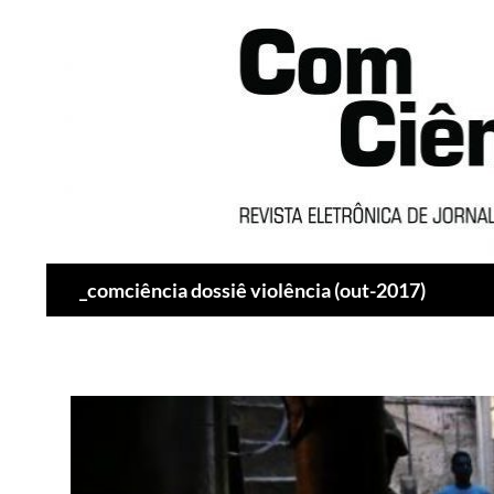
Pesquisar
_comciência dossiê violência (out-2017)