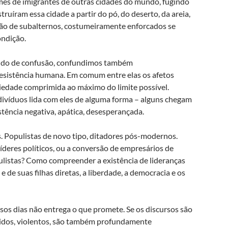
es de imigrantes de outras cidades do mundo, fugindo
uíram essa cidade a partir do pó, do deserto, da areia,
ção de subalternos, costumeiramente enforcados se
ndição.
ndo de confusão, confundimos também
resistência humana. Em comum entre elas os afetos
ociedade comprimida ao máximo do limite possível.
divíduos lida com eles de alguma forma – alguns chegam
stência negativa, apática, desesperançada.
 Populistas de novo tipo, ditadores pós-modernos.
íderes políticos, ou a conversão de empresários de
listas? Como compreender a existência de lideranças
 de suas filhas diretas, a liberdade, a democracia e os
os dias não entrega o que promete. Se os discursos são
idos, violentos, são também profundamente