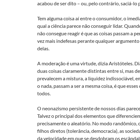
acabou de ser dito – ou, pelo contrário, saciá-l
Tem alguma coisa aí entre o consumidor, o imedi
qual a ciência parece não conseguir lidar. Quand
não consegue reagir é que as coisas passam a p
vez mais indefesas perante qualquer argumento m
delas.
A moderação é uma virtude, dizia Aristóteles. Di
duas coisas claramente distintas entre si, mas d
prevalecem a mistura, a liquidez indissociável, e
o nada, passam a ser a mesma coisa, é que esses
todos.
O neonazismo persistente de nossos dias parece, 
Talvez o principal dos elementos que diferencie
precisamente o aleatório. No modo randômico, c
filhos diretos (tolerância, democracia), as soc
da velocidade em que se desdobram os escândalo