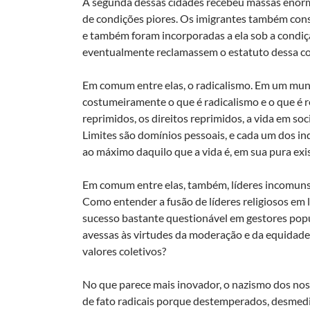
A segunda dessas cidades recebeu massas enorm
de condições piores. Os imigrantes também constr
e também foram incorporadas a ela sob a condi
eventualmente reclamassem o estatuto dessa co
Em comum entre elas, o radicalismo. Em um mu
costumeiramente o que é radicalismo e o que é 
reprimidos, os direitos reprimidos, a vida em s
Limites são domínios pessoais, e cada um dos in
ao máximo daquilo que a vida é, em sua pura exi
Em comum entre elas, também, líderes incomuns.
Como entender a fusão de líderes religiosos em l
sucesso bastante questionável em gestores popu
avessas às virtudes da moderação e da equidade e
valores coletivos?
No que parece mais inovador, o nazismo dos noss
de fato radicais porque destemperados, desmed