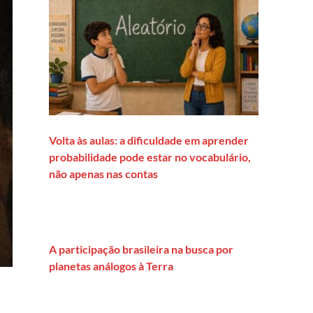
Volta às aulas: a dificuldade em aprender
probabilidade pode estar no vocabulário,
não apenas nas contas
A participação brasileira na busca por
planetas análogos à Terra