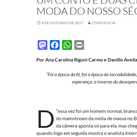
MODA DO NOSSO SÉ
9 DE OUTUBRO DE 2017
COMCIENCIA
M
F
W
P
as
ac
h
ri
Por Ana Carolina Rigoni Carmo e Danillo Avell
to
e
at
nt
d
b
s
“Foi a época da fé, foi a época da incredulidade
o
o
A
esperança, o inverno do desespero
n
o
p
k
p
D
“
essa vez foi um homem normal, branco
do mainstream da mídia de massa no B
da câmera aponta só para ela, mas che
quando logo em seguida mostra o analista inter