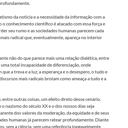
o profundamente.
atismo da notícia e a necessidade da informação com a
o o conhecimento científico é atacado com essa força e
erder seu rumo e as sociedades humanas parecem cada
ais radical que, eventualmente, apareça no interior
ante não do que parece mais uma relação dialética, entre
e uma total incapacidade de diferenciação, onde
m que a treva e a luz, a esperança e o desespero, o tudo e
 discursos mais radicais brotam como ameaça a tudo e a
entre outras coisas, um efeito direto desse cenário.
m o nazismo do século XX e o dos nossos dias seja
arente dos valores da moderação, da equidade e de seus
iedades humanas já parecem ratear profundamente. Diante
s, sem a ciência, sem uma referência inegavelmente