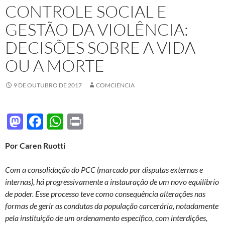
CONTROLE SOCIAL E
GESTÃO DA VIOLÊNCIA:
DECISÕES SOBRE A VIDA
OU A MORTE
9 DE OUTUBRO DE 2017
COMCIENCIA
M
F
W
P
as
ac
h
ri
Por Caren Ruotti
to
e
at
nt
d
b
s
Com a consolidação do PCC (marcado por disputas externas e
o
o
A
internas), há progressivamente a instauração de um novo equilíbrio
de poder. Esse processo teve como consequência alterações nas
n
o
p
formas de gerir as condutas da população carcerária, notadamente
k
p
pela instituição de um ordenamento específico, com interdições,