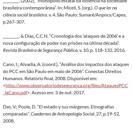
_________. (2002), “Monopólio estatal da violência na sociedade
brasileira contemporânea”. In: Miceli, S. (org.).
O que ler na
ciência social brasileira
. v. 4. São Paulo: Sumaré/Anpocs/Capes,
p.267-307.
_________. & Dias, C.C.N. “Cronologia dos ‘ataques de 2006’ e a
nova configuração de poder nas prisões na última década”.
Revista Brasileira de Segurança Pública
, v. 10, p. 118-132, 2016.
Cano, I.; Alvadia, A. (coord.). “Análise dos impactos dos ataques
do PCC em São Paulo em maio de 2006”. Conectas Direitos
Humanos. Relatório final, 2008. Disponível em:
<
http://www.observatoriodeseguranca.org/files/AtaquesPCC
_IgCano.pdf
>. Acesso em: 3 de out. 2017.
Das, V.; Poole, D. “El estado y sus márgenes. Etnografías
comparadas”.
Cuadernos de Antropología Social
, 27, p.19-52,
2008.