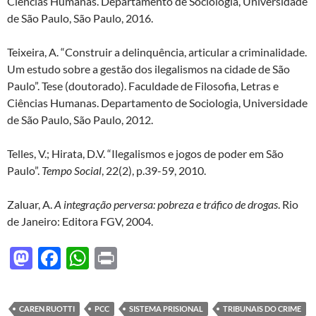
Ciências Humanas. Departamento de Sociologia, Universidade
de São Paulo, São Paulo, 2016.
Teixeira, A. “Construir a delinquência, articular a criminalidade.
Um estudo sobre a gestão dos ilegalismos na cidade de São
Paulo”. Tese (doutorado). Faculdade de Filosofia, Letras e
Ciências Humanas. Departamento de Sociologia, Universidade
de São Paulo, São Paulo, 2012.
Telles, V.; Hirata, D.V. “Ilegalismos e jogos de poder em São
Paulo”.
Tempo Social
, 22(2), p.39-59, 2010.
Zaluar, A.
A integração perversa: pobreza e tráfico de drogas
. Rio
de Janeiro: Editora FGV, 2004.
M
F
W
P
as
ac
h
ri
to
e
at
nt
CAREN RUOTTI
PCC
SISTEMA PRISIONAL
TRIBUNAIS DO CRIME