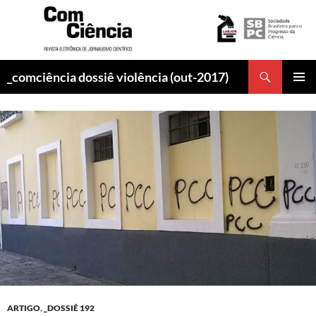
Pesquisar
_comciência dossiê violência (out-2017)
PULAR
MENU
PARA
PRINCI
O
CONTEÚDO
ARTIGO
,
_DOSSIÊ 192