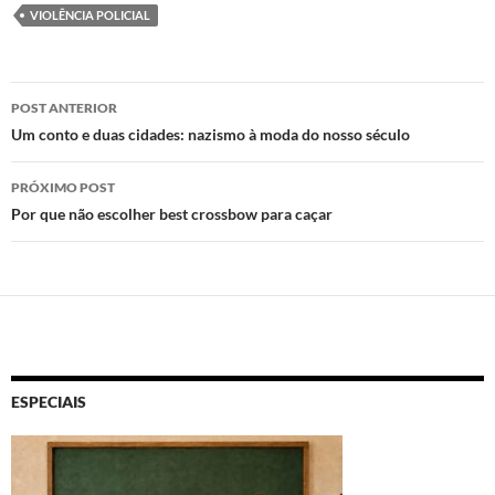
d
b
s
VIOLÊNCIA POLICIAL
o
o
A
n
o
p
Navegação
POST ANTERIOR
k
p
de
Um conto e duas cidades: nazismo à moda do nosso século
posts
PRÓXIMO POST
Por que não escolher best crossbow para caçar
ESPECIAIS