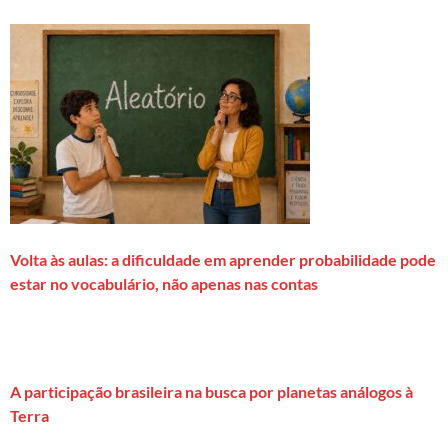
Volta às aulas: a dificuldade em aprender probabilidade pode
estar no vocabulário, não apenas nas contas
A participação brasileira na busca por planetas análogos à
Terra