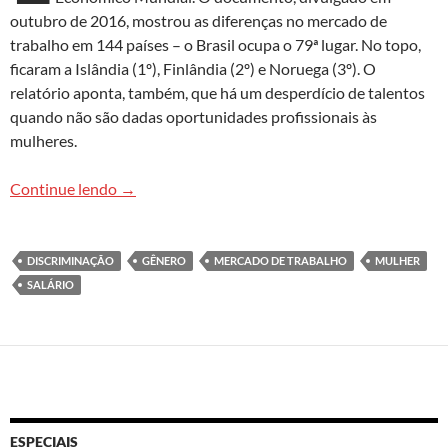
outubro de 2016, mostrou as diferenças no mercado de
trabalho em 144 países – o Brasil ocupa o 79ª lugar. No topo,
ficaram a Islândia (1º), Finlândia (2º) e Noruega (3º). O
relatório aponta, também, que há um desperdício de talentos
quando não são dadas oportunidades profissionais às
mulheres.
Como é ser mulher no mercado de trabalho?
Continue lendo
→
DISCRIMINAÇÃO
GÊNERO
MERCADO DE TRABALHO
MULHER
SALÁRIO
ESPECIAIS