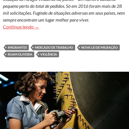
pequeno perto do total de pedidos. Só em 2016 foram mais de 28
mil solicitações. Fugindo de situações adversas em seus países, nem
sempre encontram um lugar melhor para viver.
Origem e destino: migrantes sofrem violência e
Continue lendo
→
IMIGRANTES
MERCADO DE TRABALHO
NOVA LEI DE MIGRAÇÃO
RUAM OLIVEIRA
VIOLÊNCIA