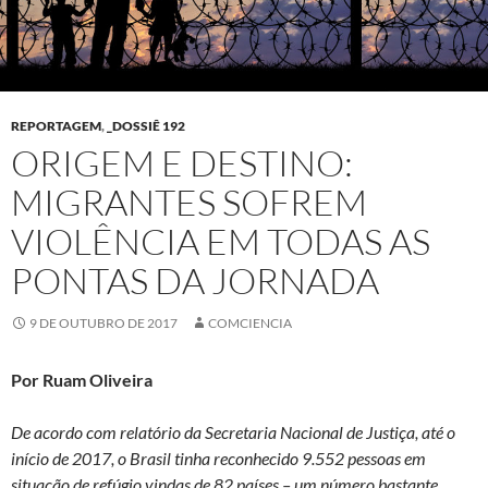
REPORTAGEM
,
_DOSSIÊ 192
ORIGEM E DESTINO:
MIGRANTES SOFREM
VIOLÊNCIA EM TODAS AS
PONTAS DA JORNADA
9 DE OUTUBRO DE 2017
COMCIENCIA
Por Ruam Oliveira
De acordo com relatório da Secretaria Nacional de Justiça, até o
início de 2017, o Brasil tinha reconhecido 9.552 pessoas em
situação de refúgio vindas de 82 países – um número bastante