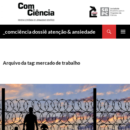
Pesquisar
_comciência dossiê atenção & ansiedade
PULAR
MENU
PARA
PRINCI
O
CONTEÚDO
Arquivo da tag: mercado de trabalho