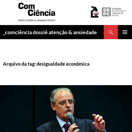
Pesquisar
_comciência dossiê atenção & ansiedade
PULAR
MENU
PARA
PRINCI
O
CONTEÚDO
Arquivo da tag: desigualdade econômica