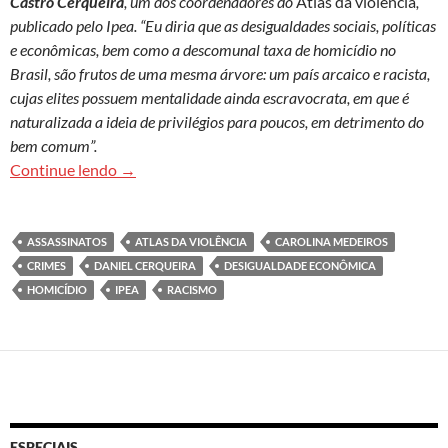
Castro Cerqueira
, um dos coordenadores do
Atlas da violência
,
publicado pelo Ipea. “Eu diria que as desigualdades sociais, políticas
e econômicas, bem como a descomunal taxa de homicídio no
Brasil, são frutos de uma mesma árvore: um país arcaico e racista,
cujas elites possuem mentalidade ainda escravocrata, em que é
naturalizada a ideia de privilégios para poucos, em detrimento do
bem comum”.
Daniel Cerqueira: ‘Taxa de homicídio no Brasil é f
Continue lendo
→
ASSASSINATOS
ATLAS DA VIOLÊNCIA
CAROLINA MEDEIROS
CRIMES
DANIEL CERQUEIRA
DESIGUALDADE ECONÔMICA
HOMICÍDIO
IPEA
RACISMO
ESPECIAIS