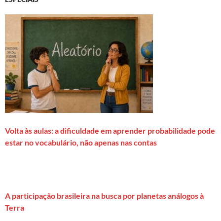
Volta às aulas: a dificuldade em aprender probabilidade pode
estar no vocabulário, não apenas nas contas
A participação brasileira na busca por planetas análogos à
Terra