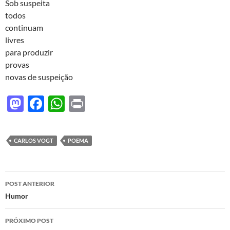
d
b
s
Sob suspeita
o
o
A
todos
continuam
n
o
p
livres
k
p
para produzir
provas
novas de suspeição
M
F
W
P
as
ac
h
ri
to
e
at
nt
CARLOS VOGT
POEMA
d
b
s
o
o
A
Navegação
n
o
p
POST ANTERIOR
de
Humor
k
p
posts
PRÓXIMO POST