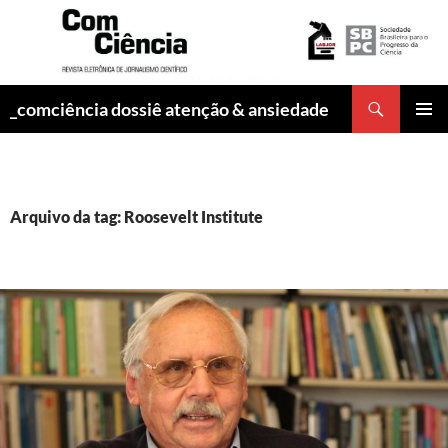
Pesquisar
_comciência dossiê atenção & ansiedade
PULAR
MENU
PARA
PRINCI
O
CONTEÚDO
Arquivo da tag: Roosevelt Institute