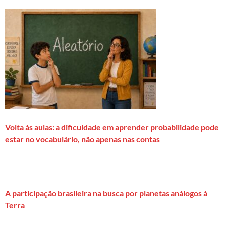
Volta às aulas: a dificuldade em aprender probabilidade pode
estar no vocabulário, não apenas nas contas
A participação brasileira na busca por planetas análogos à
Terra