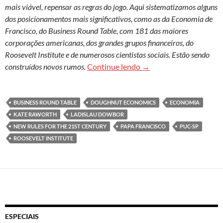
mais viável, repensar as regras do jogo. Aqui sistematizamos alguns
dos posicionamentos mais significativos, como as da Economia de
Francisco, do Business Round Table, com 181 das maiores
corporações americanas, dos grandes grupos financeiros, do
Roosevelt Institute e de numerosos cientistas sociais. Estão sendo
A economia desgoverna
construídos novos rumos.
Continue lendo
→
BUSINESS ROUND TABLE
DOUGHNUT ECONOMICS
ECONOMIA
KATE RAWORTH
LADISLAU DOWBOR
NEW RULES FOR THE 21ST CENTURY
PAPA FRANCISCO
PUC-SP
ROOSEVELT INSTITUTE
ESPECIAIS