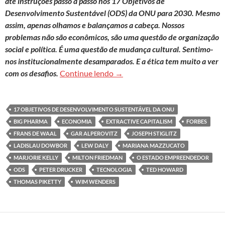
até instruções passo a passo nos 17 Objetivos de
Desenvolvimento Sustentável (ODS) da ONU para 2030. Mesmo
assim, apenas olhamos e balançamos a cabeça. Nossos
problemas não são econômicos, são uma questão de organização
social e política. É uma questão de mudança cultural. Sentimo-
nos institucionalmente desamparados. E a ética tem muito a ver
O sucesso que gera desgraça
com os desafios.
Continue lendo
→
17 OBJETIVOS DE DESENVOLVIMENTO SUSTENTÁVEL DA ONU
BIG PHARMA
ECONOMIA
EXTRACTIVE CAPITALISM
FORBES
FRANS DE WAAL
GAR ALPEROVITZ
JOSEPH STIGLITZ
LADISLAU DOWBOR
LEW DALY
MARIANA MAZZUCATO
MARJORIE KELLY
MILTON FRIEDMAN
O ESTADO EMPREENDEDOR
ODS
PETER DRUCKER
TECNOLOGIA
TED HOWARD
THOMAS PIKETTY
WIM WENDERS