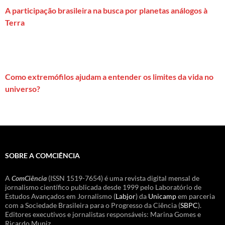
A participação brasileira na busca por planetas análogos à
Terra
Como extremófilos ajudam a entender os limites da vida no
universo?
SOBRE A COMCIÊNCIA
A
ComCiência
(ISSN 1519-7654) é uma revista digital mensal de
jornalismo científico publicada desde 1999 pelo Laboratório de
Estudos Avançados em Jornalismo (
Labjor
) da
Unicamp
em parceria
com a Sociedade Brasileira para o Progresso da Ciência (
SBPC
).
Editores executivos e jornalistas responsáveis: Marina Gomes e
Ricardo Muniz.