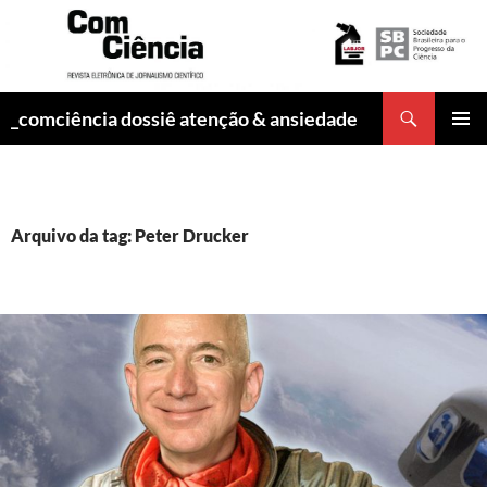
Pesquisar
_comciência dossiê atenção & ansiedade
PULAR
MENU
PARA
PRINCI
O
CONTEÚDO
Arquivo da tag: Peter Drucker