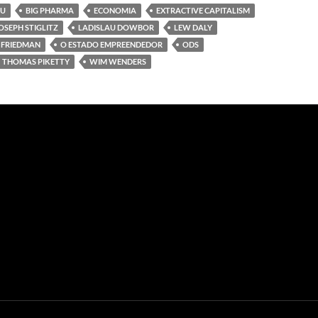
NU
BIG PHARMA
ECONOMIA
EXTRACTIVE CAPITALISM
OSEPH STIGLITZ
LADISLAU DOWBOR
LEW DALY
 FRIEDMAN
O ESTADO EMPREENDEDOR
ODS
THOMAS PIKETTY
WIM WENDERS