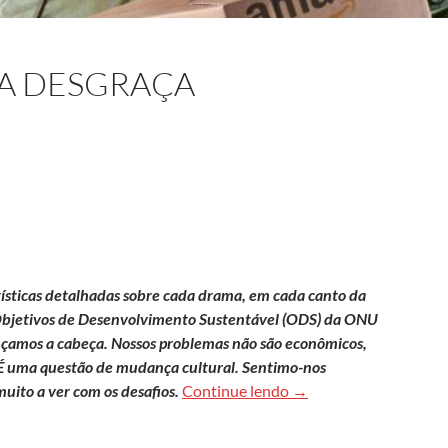
RA DESGRAÇA
tísticas detalhadas sobre cada drama, em cada canto da
7 Objetivos de Desenvolvimento Sustentável (ODS) da ONU
çamos a cabeça. Nossos problemas não são econômicos,
. É uma questão de mudança cultural. Sentimo-nos
O sucesso que gera de
uito a ver com os desafios.
Continue lendo
→