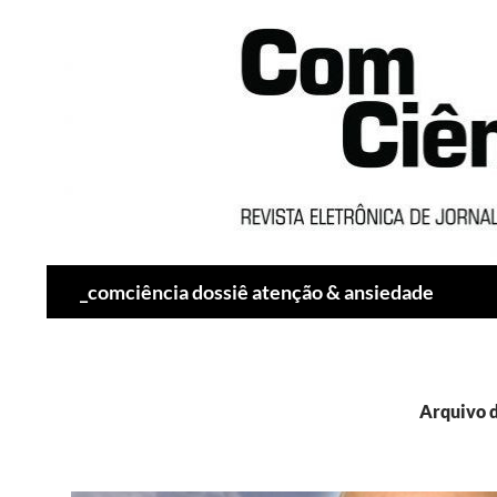
Pesquisar
_comciência dossiê atenção & ansiedade
Arquivo d