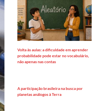
Volta às aulas: a dificuldade em aprender
probabilidade pode estar no vocabulário,
não apenas nas contas
A participação brasileira na busca por
planetas análogos à Terra