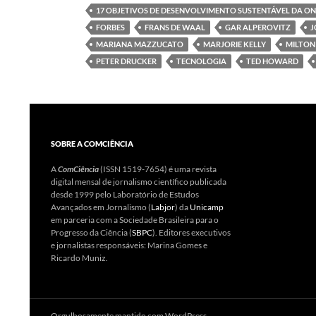
17 OBJETIVOS DE DESENVOLVIMENTO SUSTENTÁVEL DA O
FORBES
FRANS DE WAAL
GAR ALPEROVITZ
J
MARIANA MAZZUCATO
MARJORIE KELLY
MILTON
PETER DRUCKER
TECNOLOGIA
TED HOWARD
SOBRE A COMCIÊNCIA
A
ComCiência
(ISSN 1519-7654) é uma revista
digital mensal de jornalismo científico publicada
desde 1999 pelo Laboratório de Estudos
Avançados em Jornalismo (
Labjor
) da
Unicamp
em parceria com a Sociedade Brasileira para o
Progresso da Ciência (
SBPC
). Editores executivos
e jornalistas responsáveis: Marina Gomes e
Ricardo Muniz.
Orgulhosamente mantido com WordPress