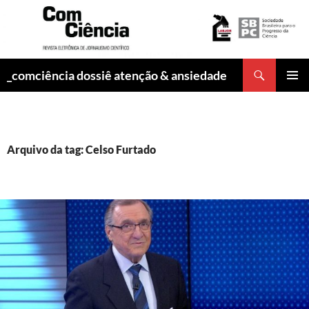
Pesquisar
_comciência dossiê atenção & ansiedade
PULAR
MENU
PARA
PRINCI
O
CONTEÚDO
Arquivo da tag: Celso Furtado