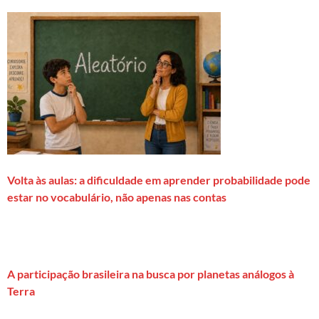
Volta às aulas: a dificuldade em aprender probabilidade pode
estar no vocabulário, não apenas nas contas
A participação brasileira na busca por planetas análogos à
Terra