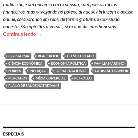
mídia é hoje um universo em expansão, com poucos meios
financeiros, mas navegando no potencial que se abriu com o acesso
online, colaborando em rede, de forma gratuita, e sobretudo
honesta. São opiniões diversas, sem dúvida, mas honestas.
Inconsciência econômica: opacidade construída
Continue lendo
→
BIG PHARMA
BLACKROCK
CELSO FURTADO
CIÊNCIA ECONÔMICA
ECONOMIA POLÍTICA
FAMÍLIA MARINHO
FORBES
INFLAÇÃO
JORNAL NACIONAL
LADISLAU DOWBOR
MERCADOS
MÍDIA COMERCIAL
PETRÓLEO
PLANO DE SAÚDE NOTRE DAME
ESPECIAIS