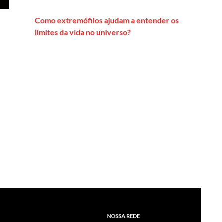
Como extremófilos ajudam a entender os
limites da vida no universo?
ica
NOSSA REDE