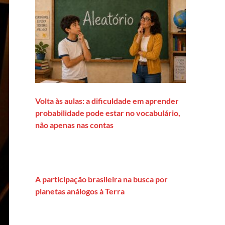
Volta às aulas: a dificuldade em aprender
probabilidade pode estar no vocabulário,
não apenas nas contas
A participação brasileira na busca por
planetas análogos à Terra