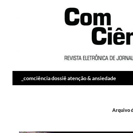
Pesquisar
_comciência dossiê atenção & ansiedade
Arquivo d