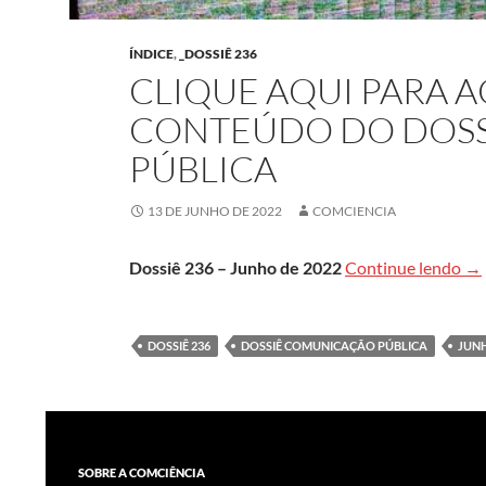
ÍNDICE
,
_DOSSIÊ 236
CLIQUE AQUI PARA 
CONTEÚDO DO DOS
PÚBLICA
13 DE JUNHO DE 2022
COMCIENCIA
Cl
Dossiê 236 – Junho de 2022
Continue lendo
→
DOSSIÊ 236
DOSSIÊ COMUNICAÇÃO PÚBLICA
JUNH
SOBRE A COMCIÊNCIA