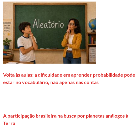
Volta às aulas: a dificuldade em aprender probabilidade pode
estar no vocabulário, não apenas nas contas
A participação brasileira na busca por planetas análogos à
Terra