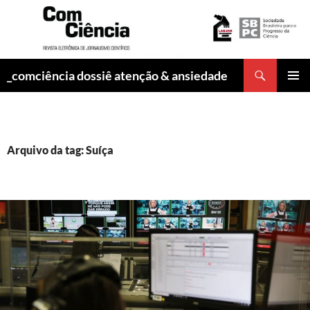
Pesquisar
_comciência dossiê atenção & ansiedade
PULAR
MENU
PARA
PRINCI
O
CONTEÚDO
Arquivo da tag: Suíça