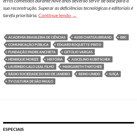
erros cometidos durante nove anos deverão servir de base para a
sua reconstrução. Superar as deficiências tecnológicas e editoriais é
O breve período da comunicação 
tarefa prioritária.
Continue lendo
→
ACADEMIA BRASILEIRA DE CIÊNCIAS
ASSIS CHATEAUBRIAND
BBC
COMUNICAÇÃO PÚBLICA
EDGARD ROQUETTE-PINTO
FUNDAÇÃO PADRE ANCHIETA
GETÚLIO VARGAS
HENRIQUE MORIZE
HISTÓRIA
JUSCELINO KUBITSCHEK
LAURINDO LALO LEAL FILHO
MARGARETH THATCHER
RÁDIO SOCIEDADE DO RIO DE JANEIRO
REINO UNIDO
SUÍÇA
TV CULTURA DE SÃO PAULO
ESPECIAIS