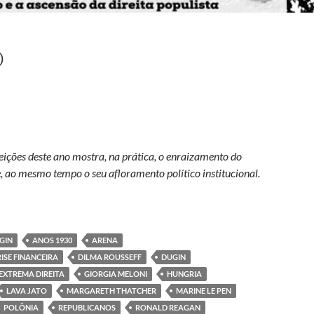
O
leições deste ano mostra, na prática, o enraizamento do
 ao mesmo tempo o seu afloramento político institucional.
GIN
ANOS 1930
ARENA
ISE FINANCEIRA
DILMA ROUSSEFF
DUGIN
EXTREMA DIREITA
GIORGIA MELONI
HUNGRIA
LAVA JATO
MARGARETH THATCHER
MARINE LE PEN
POLÔNIA
REPUBLICANOS
RONALD REAGAN