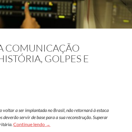
DA COMUNICAÇÃO
HISTÓRIA, GOLPES E
 voltar a ser implantada no Brasil, não retornará à estaca
s deverão servir de base para a sua reconstrução. Superar
O breve período da comunicação pública no B
ritária.
Continue lendo
→