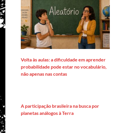
Volta às aulas: a dificuldade em aprender
probabilidade pode estar no vocabulário,
não apenas nas contas
A participação brasileira na busca por
planetas análogos à Terra