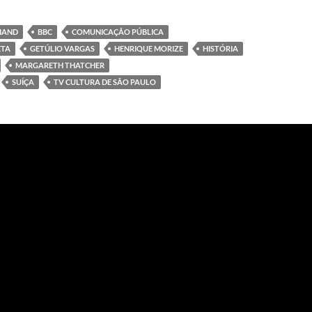
RIAND
BBC
COMUNICAÇÃO PÚBLICA
ETA
GETÚLIO VARGAS
HENRIQUE MORIZE
HISTÓRIA
MARGARETH THATCHER
SUÍÇA
TV CULTURA DE SÃO PAULO