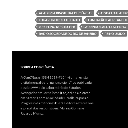
ACADEMIA BRASILEIRA DE CIÊNCIAS
ASSIS CHATEAUB
EDGARD ROQUETTE-PINTO
FUNDAÇÃO PADRE ANCHI
JUSCELINO KUBITSCHEK
LAURINDO LALO LEAL FILHO
RÁDIO SOCIEDADE DO RIO DE JANEIRO
REINO UNIDO
SOBRE A COMCIÊNCIA
A
ComCiência
(ISSN 1519-7654) é uma revista
digital mensal de jornalismo científico publicada
desde 1999 pelo Laboratório de Estudos
Avançados em Jornalismo (
Labjor
) da
Unicamp
em parceria com a Sociedade Brasileira para o
Progresso da Ciência (
SBPC
). Editores executivos
e jornalistas responsáveis: Marina Gomes e
Ricardo Muniz.