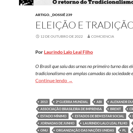
ARTIGO
,
_DOSSIÊ 239
ELEIÇÃO E TRADIÇÃ
12 DE OUTUBRO DE 2022
COMCIENCIA
Por
Laurindo Lalo Leal Filho
O Brasil que saiu das urnas no primeiro turno das e
tradicionalismo em amplas camadas da sociedade e,
Eleição e tradição
Continue lendo
→
2013
2ª GUERRA MUNDIAL
ABI
ALEXANDR DU
ASSOCIAÇÃO BRASILEIRA DE IMPRENSA
BREXIT
CR
ESTADO MÍNIMO
ESTADOS DE BEM ESTAR SOCIAL
JORNADAS DE JUNHO
LAURINDO LALO LEAL FILHO
ONU
ORGANIZAÇÃO DAS NAÇÕES UNIDAS
PL