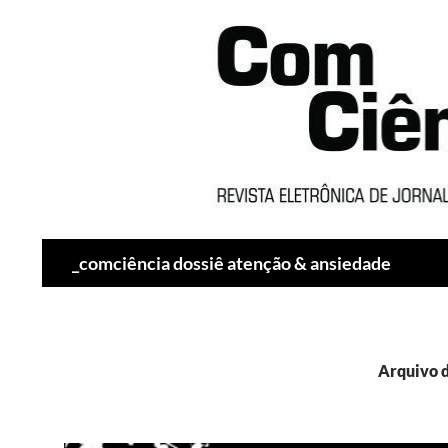
Pesquisar
_comciência dossiê atenção & ansiedade
Arquivo d