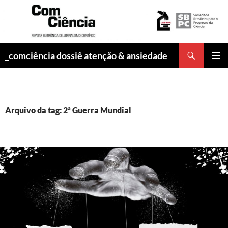
Pesquisar
_comciência dossiê atenção & ansiedade
PULAR
MENU
PARA
PRINCI
O
CONTEÚDO
Arquivo da tag: 2ª Guerra Mundial