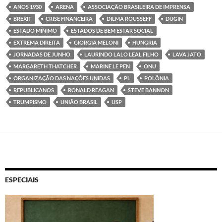
ANOS 1930
ARENA
ASSOCIAÇÃO BRASILEIRA DE IMPRENSA
BREXIT
CRISE FINANCEIRA
DILMA ROUSSEFF
DUGIN
ESTADO MÍNIMO
ESTADOS DE BEM ESTAR SOCIAL
EXTREMA DIREITA
GIORGIA MELONI
HUNGRIA
JORNADAS DE JUNHO
LAURINDO LALO LEAL FILHO
LAVA JATO
MARGARETH THATCHER
MARINE LE PEN
ONU
ORGANIZAÇÃO DAS NAÇÕES UNIDAS
PL
POLÔNIA
REPUBLICANOS
RONALD REAGAN
STEVE BANNON
TRUMPISMO
UNIÃO BRASIL
USP
ESPECIAIS