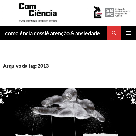
Pesquisar
_comciência dossiê atenção & ansiedade
PULAR
MENU
PARA
PRINCI
O
CONTEÚDO
Arquivo da tag: 2013