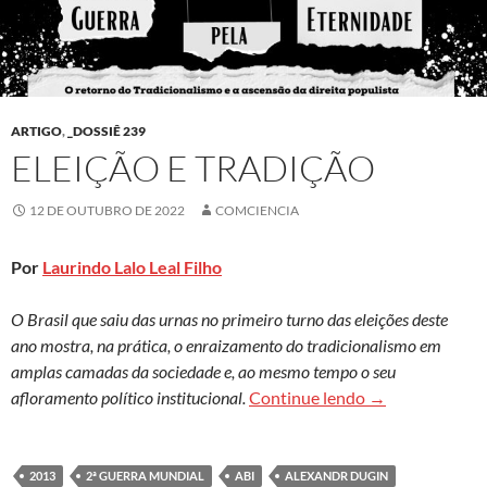
ARTIGO
,
_DOSSIÊ 239
ELEIÇÃO E TRADIÇÃO
12 DE OUTUBRO DE 2022
COMCIENCIA
Por
Laurindo Lalo Leal Filho
O Brasil que saiu das urnas no primeiro turno das eleições deste
ano mostra, na prática, o enraizamento do tradicionalismo em
amplas camadas da sociedade e, ao mesmo tempo o seu
Eleição e tradiç
afloramento político institucional.
Continue lendo
→
2013
2ª GUERRA MUNDIAL
ABI
ALEXANDR DUGIN