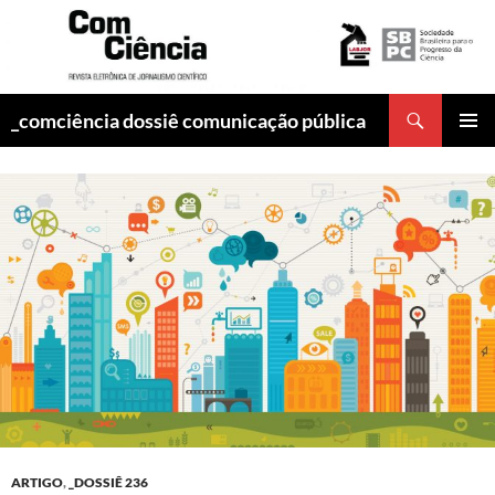
Pesquisar
_comciência dossiê comunicação pública
PULAR
MENU
PARA
PRINCI
O
CONTEÚDO
ARTIGO
,
_DOSSIÊ 236