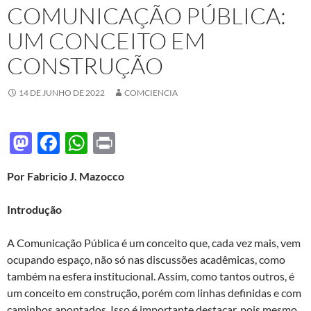
COMUNICAÇÃO PÚBLICA:
UM CONCEITO EM
CONSTRUÇÃO
14 DE JUNHO DE 2022
COMCIENCIA
M
F
W
P
as
ac
h
ri
Por Fabricio J. Mazocco
to
e
at
nt
d
b
s
Introdução
o
o
A
A Comunicação Pública é um conceito que, cada vez mais, vem
n
o
p
ocupando espaço, não só nas discussões acadêmicas, como
k
p
também na esfera institucional. Assim, como tantos outros, é
um conceito em construção, porém com linhas definidas e com
caminhos apontados. Isso é importante destacar, pois mesmo