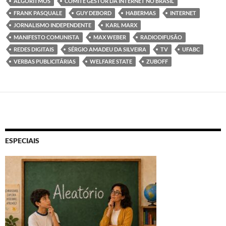
ALGORITMOS
COMITÊ GESTOR DA INTERNET NO BRASIL
FRANK PASQUALE
GUY DEBORD
HABERMAS
INTERNET
JORNALISMO INDEPENDENTE
KARL MARX
MANIFESTO COMUNISTA
MAX WEBER
RADIODIFUSÃO
REDES DIGITAIS
SÉRGIO AMADEU DA SILVEIRA
TV
UFABC
VERBAS PUBLICITÁRIAS
WELFARE STATE
ZUBOFF
ESPECIAIS