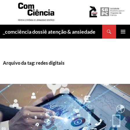
Pesquisar
_comciência dossiê atenção & ansiedade
PULAR
MENU
PARA
PRINCI
O
CONTEÚDO
Arquivo da tag: redes digitais