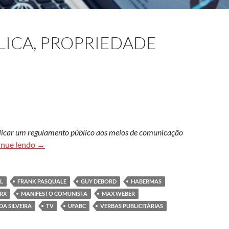
ICA, PROPRIEDADE
aplicar um regulamento público aos meios de comunicação
Comunicação pública, propriedade privada
inue lendo
→
L
FRANK PASQUALE
GUY DEBORD
HABERMAS
RX
MANIFESTO COMUNISTA
MAX WEBER
A SILVEIRA
TV
UFABC
VERBAS PUBLICITÁRIAS