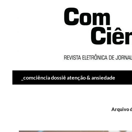
Pesquisar
_comciência dossiê atenção & ansiedade
Arquivo 