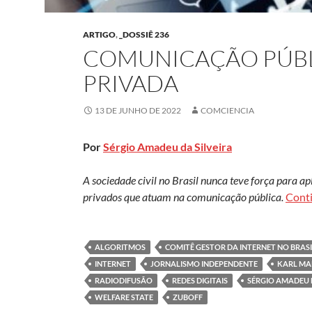
ARTIGO
,
_DOSSIÊ 236
COMUNICAÇÃO PÚBL
PRIVADA
13 DE JUNHO DE 2022
COMCIENCIA
Por
Sérgio Amadeu da Silveira
A sociedade civil no Brasil nunca teve força para 
privados que atuam na comunicação pública.
Cont
ALGORITMOS
COMITÊ GESTOR DA INTERNET NO BRASI
INTERNET
JORNALISMO INDEPENDENTE
KARL MA
RADIODIFUSÃO
REDES DIGITAIS
SÉRGIO AMADEU D
WELFARE STATE
ZUBOFF