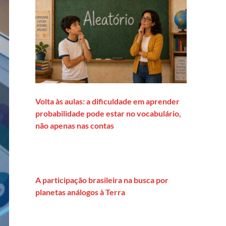
Volta às aulas: a dificuldade em aprender
probabilidade pode estar no vocabulário,
não apenas nas contas
A participação brasileira na busca por
planetas análogos à Terra