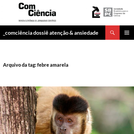
Pesquisar
_comciência dossiê atenção & ansiedade
PULAR
MENU
PARA
PRINCI
O
CONTEÚDO
Arquivo da tag: febre amarela