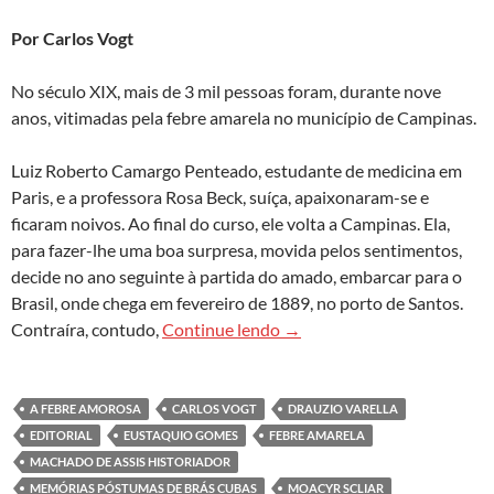
Por Carlos Vogt
No século XIX, mais de 3 mil pessoas foram, durante nove
anos, vitimadas pela febre amarela no município de Campinas.
Luiz Roberto Camargo Penteado, estudante de medicina em
Paris, e a professora Rosa Beck, suíça, apaixonaram-se e
ficaram noivos. Ao final do curso, ele volta a Campinas. Ela,
para fazer-lhe uma boa surpresa, movida pelos sentimentos,
decide no ano seguinte à partida do amado, embarcar para o
Brasil, onde chega em fevereiro de 1889, no porto de Santos.
Febres odiosas
Contraíra, contudo,
Continue lendo
→
A FEBRE AMOROSA
CARLOS VOGT
DRAUZIO VARELLA
EDITORIAL
EUSTAQUIO GOMES
FEBRE AMARELA
MACHADO DE ASSIS HISTORIADOR
MEMÓRIAS PÓSTUMAS DE BRÁS CUBAS
MOACYR SCLIAR