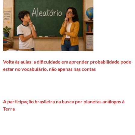
Volta às aulas: a dificuldade em aprender probabilidade pode
estar no vocabulário, não apenas nas contas
A participação brasileira na busca por planetas análogos à
Terra