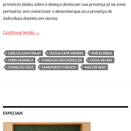
primeiros dados sobre a doença destacam sua presença já na zona
portuária, sem mencionar o desembarque ou a presença de
indivíduos doentes em navios.
Febre amarela no Brasil: dos primórdios à atual
Continue lendo
→
CARLOS JUAN FINLAY
CECILIA CAFÉ-MENDES
EMÍLIO RIBAS
FEBRE AMARELA
FUNDAÇÃO ROCKEFELLER
LEI DA VACINA
OSWALDO CRUZ
SANEAMENTO BÁSICO
WALTER REED
ESPECIAIS