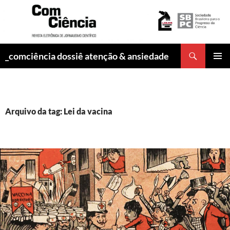
Pesquisar
_comciência dossiê atenção & ansiedade
PULAR
MENU
PARA
PRINCI
O
CONTEÚDO
Arquivo da tag: Lei da vacina